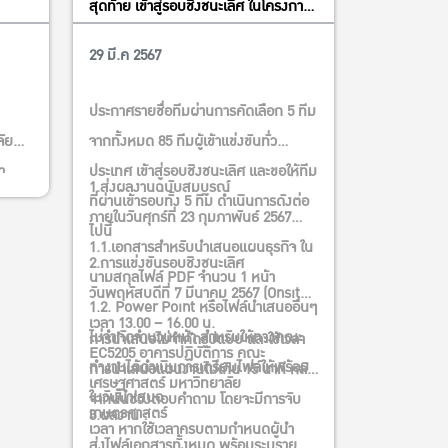
สุดท้าย เข้าสู่รอบชิงชนะเลิศ ในโครงการ
ประกวดแผนธุรกิจ ครั้งที่ 5
29 มี.ค 2567
กิจกรรม
ประกาศรายชื่อทีมผ่านการคัดเลือก 5 ทีม
จัย
จากทั้งหมด 85 ทีมผู้เข้าแข่งขันทั่ว
า
ประเทศ เข้าสู่รอบชิงชนะเลิศ และขอให้ทีม
1.ส่งผลงานฉบับสมบูรณ์
บ
ที่ผ่านเข้ารอบทั้ง 5 ทีม ดำเนินการดังต่อ
ภายในวันศุกร์ที่ 23 กุมภาพันธ์ 2567
 โปรด
ไปนี้
1.1.เอกสารสำหรับนำเสนอแผนธุรกิจ ใน
ยด
2.การแข่งขันรอบชิงชนะเลิศ
นามสกุลไฟล์ PDF จำนวน 1 หน้า
วันพฤหัสบดีที่ 7 มีนาคม 2567 (Onsite)
1.2. Power Point หรือไฟล์นำเสนออื่นๆ
เวลา 13.00 – 16.00 น.
ไม่จำกัดจำนวนหน้า สำหรับให้ทางคณะ
การนำเสนอไม่จำกัดรูปแบบ และใช้เวลา
EC5205 อาคารปฏิบัติการ คณะ
ทำงานได้ดำเนินการเตรียมไฟล์ให้พร้อม
การนำเสนอแผนงานไม่เกิน 15 นาที หลัง
เศรษฐศาสตร์ มหาวิทยาลัย
ในวันนำเสนอ
จากนั้นช่วงตอบคำถาม โดยจะมีการจับ
เกษตรศาสตร์
3.ผลงาน :
เวลา หากใช้เวลาครบตามกำหนดผู้นำ
ส่งไฟล์เอกสารทั้งหมด พร้อมระบุราย