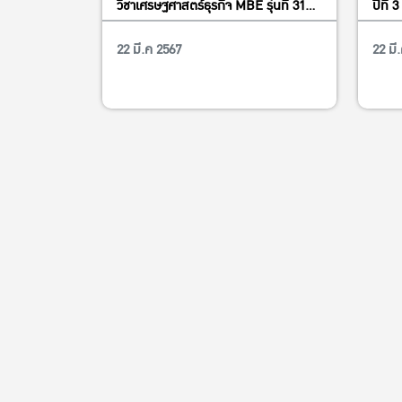
วิชาเศรษฐศาสตร์ธุรกิจ MBE รุ่นที่ 31
ปีที่
เปิดรับสมัครนิสิตปริญญาโท ปีการศึกษา
อังกฤ
22 มี.ค 2567
22 มี
การศึกษา
2567
ชี้แจ
วันศุ
– 15.
การ 
ปฏิบ