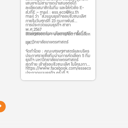
เสนอจะไม่สามารถนำเสนอต่อได้
ละเอียดสมาชิกในทีม และใส่หัวข้อ E-
ส่งที่E – mail : ess.eco@ku.th
mail ว่า “ส่งแผนธุรกิจรอบชิงชนะเลิศ
ภายในวันศุกร์ที่ 23 กุมภาพันธ์
การประกวดแผนธุรกิจ สาขา
พ.ศ.2567
เศรษฐศาสตร์และบริหารธุรกิจ ครั้งที่ 5
ติดต่อสอบถาม : นางสาวภีรตา รัตนสิงห
มหาวิทยาลัยเกษตรศาสตร์
กุล
จัดทำโดย : คณะเศรษฐศาสตร์และบริหร
ประกาศรายชื่อทีมผ่านการคัดเลือก 5 ทีม
ธุรกิจ มหาวิทยาลัยเกษตรศาสตร์
สุดท้าย เข้าสู่รอบชิงชนะเลิศ ในโครงการ
https://www.facebook.com/essecoku
ประกวดแผนธุรกิจ ครั้งที่ 5
คณะเศรษฐศาสตร์ มหาวิทยาลัย
เกษตรศาสตร์
02-579-1544 ต่อ 5204 – 5206
ess.eco@ku.th