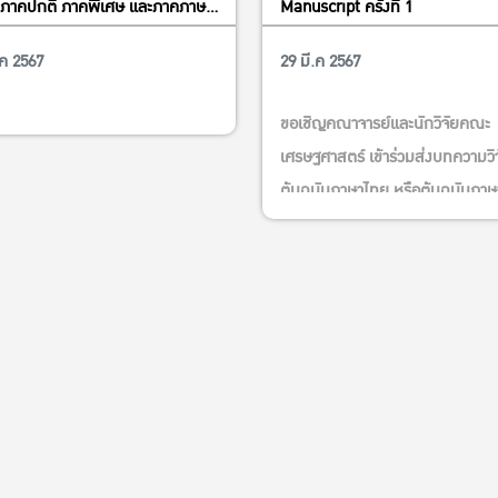
 3 ภาคปกติ ภาคพิเศษ และภาคภาษา
Manuscript ครั้งที่ 1
ษ เข้าร่วมงานแนะแนวศึกษาต่อและ
.ค 2567
29 มี.ค 2567
ข่าวนิสิต
ข่าวนิสิต
งการฝึกงานภาคฤดูร้อน พ.ศ. 2567
กร์ที่ 22 กันยายน 2566 เวลา 12.00
ขอเชิญคณาจารย์และนักวิจัยคณะ
30 น. ณ ห้อง 5502 อาคารปฏิบัติ
เศรษฐศาสตร์ เข้าร่วมส่งบทความวิ
คณะเศรษฐศาสตร์ 5502 อาคาร
ต้นฉบับภาษาไทย หรือต้นฉบับภาษ
ัติการคณะเศรษฐศาสตร์
อังกฤษ เพื่อส่งตีพิมพ์วารสารระดั
นานาชาติที่อยู่ในระดับ Q1 และ Q2
สแกน QR code เพื่ออ่านรายละเอี
โครงการตามโปสเตอร์ดังแนบ