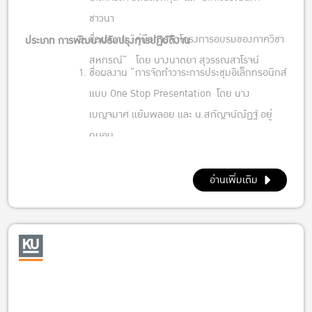
ชาวนา
ชื่อผลงาน “คู่มือการจัดโครงการอบรมของภาควิชา
ประเภท การพัฒนาปรับปรุงการปฏิบัติงาน
สหกรณ์” โดย นางนาตยา สุวรรณสาโรจน์
ชื่อผลงาน “การจัดทำวาระการประชุมอิเล็กทรอนิกส์
แบบ One Stop Presentation โดย นาง
เบญจมาศ แย้มพลอย และ น.สกัญจน์ณัฏฐ์ อยู่
ถนอม
ชื่อผลงาน “กฎระเบียบ มก. ด้านการเงินและบัญชี
ในรูปแบบ E-book” โดย งานคลังและพัสดุ
อ่านเพิ่มเติม