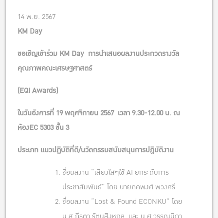
14 พ.ย. 2567
KM Day
ขอเชิญเข้าร่วม
KM Day
การนำเสนอผลงาน
ประกวดรางวัล
คุณภาพคณะเศรษฐศาสตร์
(
EQI Awards
)
ใน
วันอังคารที่ 19 พฤศจิกายน 2567 เวลา 9.30-12.00 น. ณ
ห้อง
EC 5303
ชั้น 3
ประเภท
แนวปฏิบัติที่ดี/
นวัตกรรมสนับสนุนการปฏิบัติงาน
ชื่อผลงาน “เสียงใสๆใช้ AI ยกระดับการ
ประชาสัมพันธ์” โดย นายภคพงศ์ พวงศรี
ชื่อผลงาน “Lost & Found ECONKU” โดย
น.ส.ภีรตา รัตนสิงหกุล และ น.ศ.วรรณนิภา