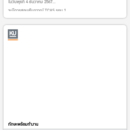
ในวันพุธที่ 4 ธันวาคม 2567
จะมีการสอบสัมภาาณ์ TCAS รอบ 1
ของ EEBA/BEcon
ณ อาคารปฏิบัติการชั้น 4 และชั้น 6
โดยจะเรียกนักเรียนมาสัมภาษณ์ 120 คนครับ
ร่วมต้อนรับนักเรียนสู่คณะเศรษฐศาสตร์กัน
ทักษะพร้อมทำงาน