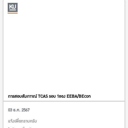
ท่านสามารถดูรายละเอียดเพิ่มเติมได้ที่
https://drive.google.com/drive/folders/1HJ9QBKrGoufi_pLxMKPM
6jItqNE
การสอบสัมภาาณ์ TCAS รอบ 1ของ EEBA/BEcon
03 ธ.ค. 2567
ข่าวคณะ
แจ้งเพื่อทราบครับ