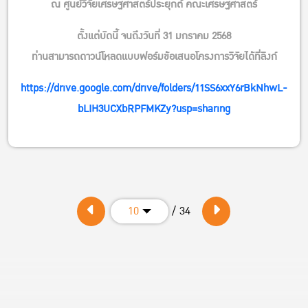
ณ ศูนย์วิจัยเศรษฐศาสตร์ประยุกต์ คณะเศรษฐศาสตร์
ตั้งแต่บัดนี้ จนถึงวันที่ 31 มกราคม 2568
ท่านสามารถดาวน์โหลดแบบฟอร์มข้อเสนอโครงการวิจัยได้ที่ลิงก์
https://drive.google.com/drive/folders/11SS6xxY6rBkNhwL-
bLIH3UCXbRPFMKZy?usp=sharing
/ 34
10