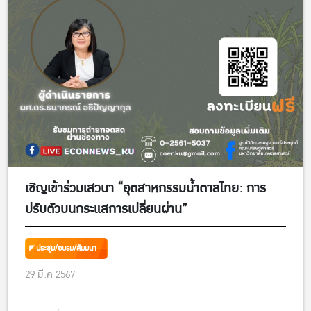
เชิญเข้าร่วมเสวนา “อุตสาหกรรมน้ำตาลไทย: การ
ปรับตัวบนกระแสการเปลี่ยนผ่าน”
ประชุม/อบรม/สัมมนา
29 มี.ค 2567