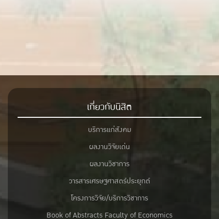
#campinglife #camping #campground #bangkokbackyard
ข้อมูลโปรไฟล์บริษัทพร้อมงบการเงินมากกว่า 3 ล้านบริษัท
#upskillreskill
(Financial Statements)
ข้อมูลการควบรวมและการซื้อกิจการ (M&A, ECM)
ข้อมูลในกลุ่มอุตสาหกรรมมากกว่า 370 อุตสาหกรรม (Industry
Analysis, NAICS & EMIS
Industries)
ข้อมูลบทวิเคราะห์งานวิจัยจากหน่วยงานต่างๆ ทั้งในภาค
เกี่ยวกับนิสิต
อุตสาหกรรมและบริษัท (Company & Industry
Reports)
บริการแก่สังคม
ข้อมูลข่าวจากแหล่งข่าวสำนักพิมพ์อัพเดทรายวันในทุกๆ ประเทศ
ผลงานวิจัยเด่น
ทั้งสำนักพิมพ์ในประเทศและต่างประเทศ
ผลงานวิชาการ
(Industry News, Company News, M&A News)
วารสารเศรษฐศาสตร์ประยุกต์
เครื่องมือการใช้งานที่ง่ายและสะดวกบนฐานข้อมูล EMIS อาทิ เช่น
เปรียบเทียบข้อมูลในเชิงอุตสาหกรรม,
โครงการวิจัย/บริการวิชาการ
เครื่องมือค้นหาข้อมูลบริษัท เป็นต้น (Benchmark Indicators,
Book of Abstracts Faculty of Economics