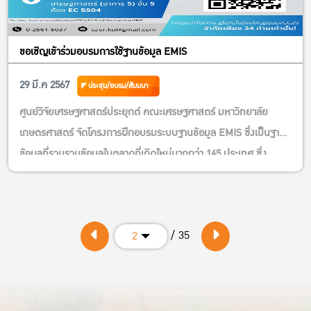
“โครงการฝึกอบรมเชิงปฏิบัติการ Camping ground business
design การออกแบบธุรกิจลานกางเต็นท์” ธนาคารกรุงไทย บัญชีออม
ทรัพย์ สาขามหาวิทยาลัยเกษตรศาสตร์ บางเขน เลขบัญชี 663-1-
ขอเชิญเข้าร่วมอบรมการใช้ฐานข้อมูล EMIS
13538-9 เมื่อชำระค่าสมัครเป็นที่เรียบร้อยให้ทางผู้สมัครส่งหลักฐานมา
29 มี.ค 2567
ประชุม/อบรม/สัมมนา
ทาง
https://kasets.art/uAcx1N
รับจำนวนจำกัด หมดเขตรับสมัคร 15 มีนาคม นี้ เท่านั้น
ศูนย์วิจัยเศรษฐศาสตร์ประยุกต์ คณะเศรษฐศาสตร์ มหาวิทยาลัย
เกษตรศาสตร์ จัดโครงการฝึกอบรมระบบฐานข้อมูล EMIS ซึ่งเป็นฐาน
สอบถามรายละเอียดเพิ่มเติมได้ที่
Inbox เพจ Facebook Camping Business Design ธุรกิจลานกาง
ข้อมูลที่รวบรวมข้อมูลในตลาดที่เกิดใหม่มากกว่า 145 ประเทศ ซึ่ง
เต็นท์ แคมป์
ประกอบไปด้วยข้อมูลข่าว ข้อมูลบริษัท และรายงานวิจัยจากหลากหลาย
ปิ้ง
ที่ อาทิเช่น BMI, Euromonitor, Market Line และอื่นๆ รายละเอียด
https://www.facebook.com/campingdesignku/
โทร 085-946-1150 (คุณก้อง) Email:
ฐานข้อมูลประกอบไปด้วย:
/ 35
2
campingdesignku@gmail.com
ข้อมูลโปรไฟล์บริษัทมากกว่า 10 ล้านบริษัท ทั้ง บริษัทจดทะเบียนใน
ตลาดหลักทรัพย์และบริษัทที่ไม่ได้จด
หมายเหตุ: ราคานี้รวมอาหารว่าง + อาหารกลางวัน แต่ไม่รวมค่า
เดินทางไปดูงานที่ Bangkok Backyard
ทะเบียน (Company Analysis, Financial Statement- Listed &
และกำหนดการอาจมีการเปลี่ยนแปลงได้ตามความเหมาะสม
Non-Listed Companies)