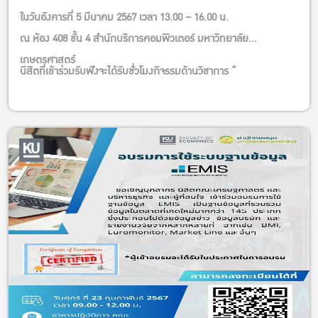
การประยุกต์แนวคิดและทฤษฎีด้านโมเดลธุรกิจและการตลาด และ
ในวันอังคารที่ 5 มีนาคม 2567 เวลา 13.00 – 16.00 น.
ได้ความรู้และประสบการณ์จากผู้ที่ทำธุรกิจลานลานกางเต็นท์จริง เพื่อ
ณ ห้อง 408 ชั้น 4 สำนักบริการคอมพิวเตอร์ มหาวิทยาลัย
เรียนรู้ก่อนตัดสินใจธุรกิจลานกางเต็นท์ เพื่อช่วยประหยัดงบประมาณ
เกษตรศาสตร์
เข้าใจกลุ่มลูกค้า ในรูปแบบต่างๆ
นิสิตที่เข้าร่วมรับฟังจะได้รับชั่วโมงกิจรรมด้านวิชาการ “
มี ใบ Certificate รับรองจากมหาวิทยาลัย
Workshop ไปพร้อมกับวิทยากร และดูงานในสถานที่จริงที่ ลาน
กางเต็นท์ Bangkok Backyard
หลักสูตรระยะสั้น เรียนวันเสาร์-อาทิตย์ รวมทั้งหมด 12 ชั่วโมง
งานและทำ Workshop ที่ Bangkok Backyard
ไม่ต้องมีความรู้พื้นฐานด้านธุรกิจการท่องเที่ยวหรือลานกางเต็นท์
มาก่อน
สามารถออกใบเสร็จในนามองค์กรได้
ค่าใช้จ่ายในการอบรม ราคาพิเศษสำหรับรุ่นที่ 1 เพียง 4,990 บาท/
ท่าน
ชำระเงินค่าสมัคร โดยโอนเงินผ่านบัญชี (เท่านั้น) ชื่อบัญชี