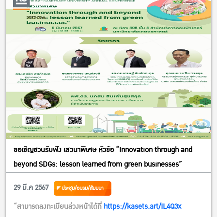
Onsite ณ คณะเศรษฐศาสตร์ มหาวิทยาลัยเกษตรศาสตร์
วิทยาเขตบางเขน และดูงานและทำ Workshop ที่ Bangkok
Backyard
วิทยากรโดยอาจารย์ผู้เชี่ยวชาญด้านธุรกิจและการตลาดจากภาค
ภาควิชาเศรษฐศาสตร์เกษตรและทรัพยากร คณะเศรษฐศาสตร์
มหาวิทยาลัยเกษตรศาสตร์ และวิทยากรรับเชิญ คือ คุณธนัช ชาญนิธิ
บวร และคุณพัชริดา ธรรมเกสร ผู้ร่วมก่อตั้ง Bangkok Backyard
หลักสูตรนี้เหมาะสำหรับผู้ที่ต้องการทำธุรกิจลานกางเต็นท์ หรือ ผู้ที่
สนใจอบรมเพื่อเป็นแนวทางในการดำเนินธุรกิจการท่องเที่ยวเชื่อมโยง
หรือลานกางเต็นท์ในอนาคต
หลักสูตรนี้เหมาะสำหรับเจ้าหน้าที่ของรัฐ เช่น กรมอุทยานแห่งชาติ
ขอเชิญชวนรับฟัง เสวนาพิเศษ หัวข้อ “Innovation through and
สัตว์ป่า และพันธุ์พืช, กรมการท่องเที่ยว,กรมส่งเสริมการเกษตร,
beyond SDGs: lesson learned from green businesses”
อบต., เทศบาล และหน่วยงานรัฐที่เกี่ยวข้อง เพื่อเป็นแนวทางในการ
29 มี.ค 2567
ประชุม/อบรม/สัมมนา
พัฒนาการท่องเที่ยวลานกางเต็นท์ในอนาคต
“สามารถลงทะเบียนล่วงหน้าได้ที่
https://kasets.art/IL4Q3x
จุดเด่นของโครงการอบรมนี้