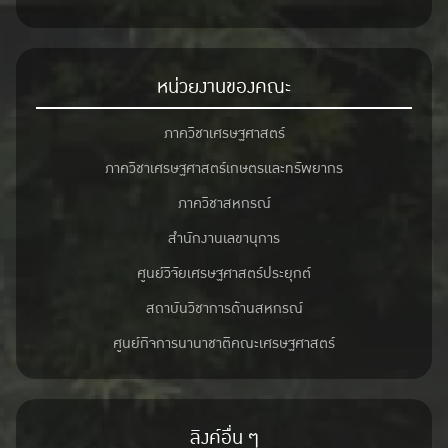
Screener, Comparison etc.)
** สำหรับผู้เข้าร่วมอบรมยังได้รับใบประกาศนียบัตรจากการฝึกอบรม
ระบบฐานข้อมูล EMIS**
หน่วยงานของคณะ
โดยจัดขึ้นในศุกร์ที่ 23 กุมภาพันธ์ 2567 เวลา 09.00 – 12.00 น. ณ
ภาควิชาเศรษฐศาสตร์
EC5504 ชั้น อาคาร 5 (อาคารปฏิบัติการ)
คณะเศรษฐศาสตร์ มหาวิทยาลัยเกษตรศาสตร์ สามารถสมัครออนไลน์
ภาควิชาเศรษฐศาสตร์เกษตรและทรัพยากร
ได้ที่ลิงค์ https://forms.gle/azymMfjmPHhRTdgC7
ภาควิชาสหกรณ์
สำนักงานเลขานุการ
ศูนย์วิจัยเศรษฐศาสตร์ประยุกต์
สถาบันวิชาการด้านสหกรณ์
ศูนย์กิจการนานาชาติคณะเศรษฐศาสตร์
ลิงค์อื่น ๆ