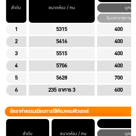
ลำดับ
ขนาดห้อง / คน
บุคลา
ในเวลาราชการ
1
5315
400
2
5416
400
3
5515
400
4
5706
400
5
5628
700
6
235 อาคาร 3
600
อัตราค่าธรรมเนียมการใช้ห้องคอมพิวเตอร์
ลำดับ
ขนาดห้อง / คน
บุคลา