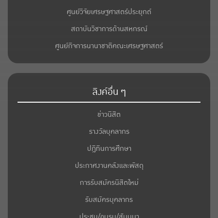
ศูนย์วิจัยเศรษฐศาสตร์ประยุกต์
สถาบันวิชาการด้านสหกรณ์
ศูนย์กิจการนานาชาติคณะเศรษฐศาสตร์
ลิงค์อื่น ๆ
ข่าวนิสิต
รางวัลบุคลากร
ปฎิทินการศึกษา
ประกาศงานคลังและพัสดุ
การรับสมัครนิสิตใหม่
รับสมัครบุคลากร
ประชุม/อบรม/สัมมนา