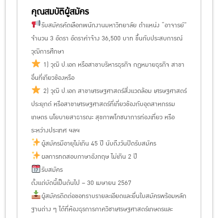
คุณสมบัติผู้สมัคร
รับสมัครคัดเลือกพนักงานมหาวิทยาลัย ตำแหน่ง “อาจารย์”
จำนวน 3 อัตรา อัตราค่าจ้าง 36,500 บาท ขึ้นกับประสบการณ์
วุฒิการศึกษา
1) วุฒิ ป.เอก หรือสาขาบริหารธุรกิจ กฏหมายธุรกิจ สาขา
อื่นที่เกียวข้องหรือ
2) วุฒิ ป.เอก สาขาเศรษฐศาสตร์สิ่งแวดล้อม เศรษฐศาสตร์
ประยุกต์ หรือสาขาเศรษฐศาสตร์ที่เกี่ยวข้องกับอุตสาหกรรม
เกษตร นโยบายสาธารณะ สุขภาพโภชนาการท่องเที่ยว หรือ
ระหว่างประเทศ ฯลฯ
ผู้สมัครมีอายุไม่เกิน 45 ปี นับถึงวันปิดรับสมัคร
ผลการทดสอบภาษาอังกฤษ ไม่เกิน 2 ปี
รับสมัคร
ตั้งแต่บัดนี้เป็นต้นไป – 30 เมษายน 2567
ผู้สมัครติดต่อขอทราบรายละเอียดและยื่นใบสมัครพร้อมหลัก
ฐานต่าง ๆ ได้ที่ห้องธุรการภาควิชาเศรษฐศาสตร์เกษตรและ