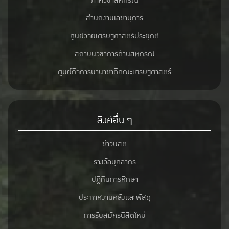
ภาควิชาสหกรณ์
เกษตรศาสตร์ หรือผู้แทน
สำนักงานเลขานุการ
————————
ศูนย์วิจัยเศรษฐศาสตร์ประยุกต์
ข้อมูลเพิ่มเติม และลงทะเบียนเข้าร่วมที่
สถาบันวิชาการด้านสหกรณ์
https://sites.google.com/ku.th/serviceconference
ศูนย์กิจการนานาชาติคณะเศรษฐศาสตร์
ลิงค์อื่น ๆ
ข่าวนิสิต
รางวัลบุคลากร
ปฎิทินการศึกษา
ประกาศงานคลังและพัสดุ
การรับสมัครนิสิตใหม่