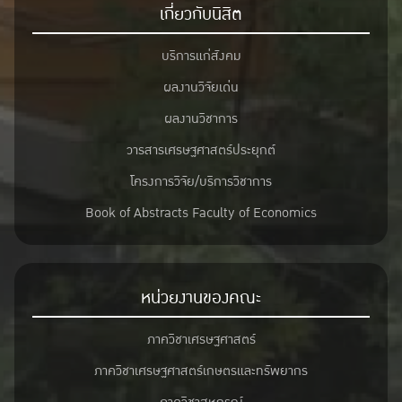
เกี่ยวกับนิสิต
“นโยบาย กลยุทธ์ และแนวทางการบริหารจัดการแร่เชิงระบบ
ของประเทศไทย”
บริการแก่สังคม
โดย คุณอารยา ไสลเพชร รองอธิบดีกรมอุตสาหกรรมพื้นฐานและการ
ผลงานวิจัยเด่น
เหมืองแร่
ผลงานวิชาการ
“นโยบายและกลยุทธ์การบริหารจัดการแร่สำคัญของ
วารสารเศรษฐศาสตร์ประยุกต์
ประเทศไทยเพื่อความยั่งยืนและความร่วมมือทุกภาคส่วน
โดย อธิบดีกรมทรัพยากรธรณี หรือผู้แทน
โครงการวิจัย/บริการวิชาการ
“ผลกระทบเศรษฐกิจและแนวทางบริหารแร่สำคัญเพื่อความ
Book of Abstracts Faculty of Economics
ยั่งยืน”
โดย ผศ.ดร.ภาสกร ธรรมโชติ ภาควิชาเศรษฐศาสตร์เกษตรและ
ทรัพยากร คณะเศรษฐศาสตร์ มหาวิทยาลัยเกษตรศาสตร์
หน่วยงานของคณะ
“การบริหารจัดการแร่สำคัญของไทยอย่างยั่งยืน: มิติสิ่ง
ภาควิชาเศรษฐศาสตร์
แวดล้อมและความรับผิดชอบต่อสังคม”
โดย ชมรมนักวิชาการสิ่งแวดล้อมไทย
ภาควิชาเศรษฐศาสตร์เกษตรและทรัพยากร
ดำเนินรายการ โดย คณบดีคณะสิ่งแวดล้อม มหาวิทยาลัย