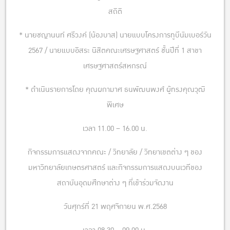
สถิติ
* นายชญานนท์ ศรีวงค์ (น้องบาส) นายแบบโครงการทูบีนัมเบอร์วัน
2567 / นายแบบอิสระ นิสิตคณะเศรษฐศาสตร์ ชั้นปีที่ 1 สาขา
เศรษฐศาสตร์สหกรณ์
* ดำเนินรายการโดย คุณผกามาศ ธนพัฒนพงศ์ ผู้ทรงคุณวุฒิ
พิเศษ
เวลา 11.00 – 16.00 น.
กิจกรรมการแสดงจากคณะ / วิทยาลัย / วิทยาเขตต่าง ๆ ของ
มหาวิทยาลัยเกษตรศาสตร์ และกิจกรรมการแสดงบนเวทีของ
สถาบันอุดมศึกษาต่าง ๆ ที่เข้าร่วมจัดงาน
วันศุกร์ที่ 21 พฤศจิกายน พ.ศ.2568