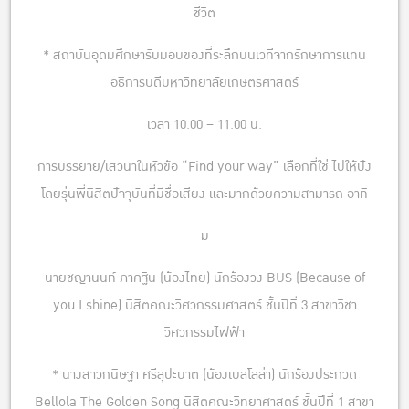
ชีวิต
* สถาบันอุดมศึกษารับมอบของที่ระลึกบนเวทีจากรักษาการแทน
อธิการบดีมหาวิทยาลัยเกษตรศาสตร์
เวลา 10.00 – 11.00 น.
การบรรยาย/เสวนาในหัวข้อ “Find your way” เลือกที่ใช่ ไปให้ปัง
โดยรุ่นพี่นิสิตปัจจุบันที่มีชื่อเสียง และมากด้วยความสามารถ อาทิ
ม
นายชญานนท์ ภาคฐิน (น้องไทย) นักร้องวง BUS (Because of
you I shine) นิสิตคณะวิศวกรรมศาสตร์ ชั้นปีที่ 3 สาขาวิชา
วิศวกรรมไฟฟ้า
* นางสาวกนิษฐา ศรีลุปะบาต (น้องเบลโลล่า) นักร้องประกวด
Bellola The Golden Song นิสิตคณะวิทยาศาสตร์ ชั้นปีที่ 1 สาขา