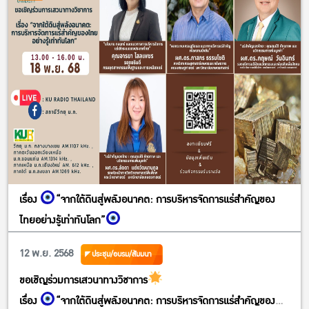
กติกาการร่วมสนุก
1.กด like , Love , Wow ใต้โปสเตอร์ผลงานที่ชื่นชอบ (การกดทุกรูป
แบบนับเป็น 1 คะแนนเท่ากัน)
2.แชร์โปสเตอร์ที่ชื่นชอบ โดยตั้งค่าให้เป็นสาธารณะ (นับเป็น 1 คะแนน)
ร่วมสนุกได้ตั้งแต่ 10 พฤศจิกายน – 18 พฤศจิกายน 2568 เวลา 12.00
น.
โดยนับคะแนนรวมกับการโหวตภายในงาน
มาส่งกำลังใจให้ผู้เข้าร่วมประกวดกันนะคะ
เรื่อง
“จากใต้ดินสู่พลังอนาคต: การบริหารจัดการแร่สำคัญของ
ไทยอย่างรู้เท่าทันโลก”
https://www.facebook.com/share/p/1D3P7qmonH/
12 พ.ย. 2568
ประชุม/อบรม/สัมมนา
ขอเชิญร่วมการเสวนาทางวิชาการ
เรื่อง
“จากใต้ดินสู่พลังอนาคต: การบริหารจัดการแร่สำคัญของ