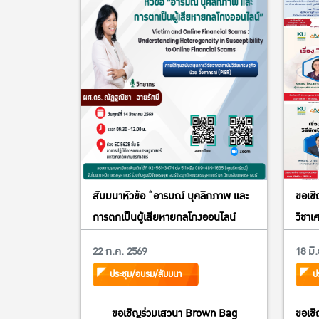
สัมมนาหัวข้อ “อารมณ์ บุคลิกภาพ และ
ขอเช
การตกเป็นผู้เสียหายกลโกงออนไลน์
วิชาเ
เศรษ
22 ก.ค. 2569
18 มิ
มหาวิ
ประชุม/อบรม/สัมมนา
ป
สูงว
การเ
ขอเชิญร่วมเสวนา Brown Bag
ขอเช