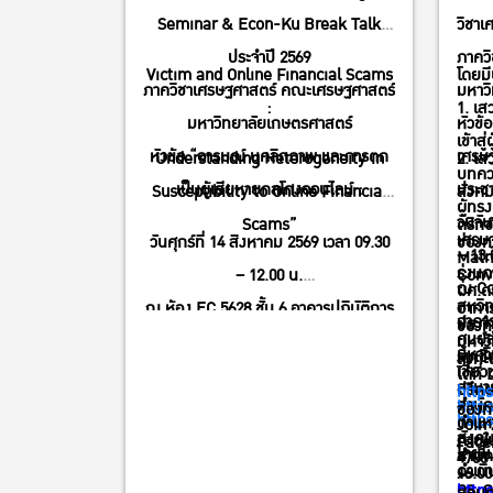
Seminar & Econ-Ku Break Talk
วิชาเ
ประจำปี 2569
ภาคว
Victim and Online Financial Scams
โดยมี
ภาควิชาเศรษฐศาสตร์ คณะเศรษฐศาสตร์
มหาว
:
1. เส
มหาวิทยาลัยเกษตรศาสตร์
หัวข้
เข้าสู
หัวข้อ “อารมณ์ บุคลิกภาพ และการตก
เศรษ
Understanding Heterogeneity in
2. เส
บทคว
เป็นผู้เสียหายกลโกงออนไลน์ :
ประช
Susceptibility to Online Financial
สังคม
ผู้ทร
วันจั
Scams”
ตริกซ
เศรษฐ
วันศุกร์ที่ 14 สิงหาคม 2569 เวลา 09.30
ช่องท
– 13.
Matr
รุ่งน
– 12.00 น.
Conve
ณ Con
ผศ.ดร
สหวิ
ณ ห้อง EC 5628 ชั้น 6 อาคารปฏิบัติการ
อาคา
อาคา
ประจำ
ช่องท
ศูนย์
คณะเศรษฐศาสตร์ มหาวิทยาลัย
มหาว
มหาว
รับเช
ลงทะเ
เชี่
เกษตรศาสตร์
ได้ที่
สามาร
ปรึกษ
http
สำนั
สามารถลงทะเบียนเข้าร่วมที่ Link >>
http
ช่องท
http
ตำแห
Join
สังคม
https://kasets.art/8PdLd9
โดยไม่มีค่า
ภายใน
Faceb
โดยไม่
สำนั
4708
ดำเน
ใช้จ่าย
16.00
>>
ดร. ก
http