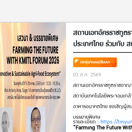
สถานเอกอัครราชทูตร
ประเทศไทย ร่วมกับ ส
คุณทหารลาดกระบัง 
ประชุม/อบรม/สัมมนา
ขอเชิญผู้สนใจทุกท่าน
03 ส.ค. 2569
บรรยายพิเศษ”Farmi
สถานเอกอัครราชทูตราชอาณาจ
Forum 2026; A Defi
สถาบันเทคโนโลยีพระจอมเกล้
Innovative & Susta
อาหารอนาคตไทย ขอเชิญผู้สนใ
FoodEcosystem” วัน
บรรยายพิเศษ
2569 (13:30 – 16:3
รายละเอียด :
https://tinyu
“Farming The Future Wit