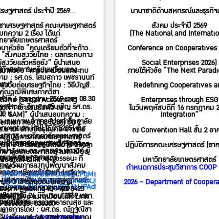
Next Paradigm: Redefining
ศรษฐศาสตร์ ประจำปี 2569
นานาชาติด้านสหกรณ์และธุรกิจเพ
Cooperatives and Enterprises
ิชาเศรษฐศาสตร์ คณะเศรษฐศาสตร์
สังคม ประจำปี 2569
through ESG Integration”
บทความ 2 เรื่อง ได้แก่
(The National and Internati
ิทยาลัยเกษตรศาสตร์
วนาหัวข้อ “คุณเตรียมตัวที่จะก้าว
Conference on Cooperatives
อ “สังคมสูงวัยไทย : ผลกระทบทาง
่ผู้สูงวัยแล้วหรือยัง” ผู้นำเสนอ
Social Enterprises 2026)
ฐกิจและการเตรียมพร้อมของ
วนาหัวข้อ “การประเมินผลกระทบ
ภายใต้หัวข้อ “The Next Parad
าม : รศ.ดร. โสมสกาว เพชรานนท์
าชน”
สูงวัยต่อเศรษฐกิจไทย : วิธีบัญชีเม
Redefining Cooperatives a
งคุณวุฒิพิเศษภาควิชา
นทร์ที่ 6 กรกฎาคม 2569 เวลา 08.30
์สังคม (Social Accounting
Enterprises through ESG
ศาสตร์ : วิทยากรรับเชิญ รศ.ดร.
างที่ 1 เข้าร่วมรับฟัง ณ
ในวันพฤหัสบดีที่ 16 กรกฎาคม 
00 น.
ix: SAM)” ผู้นำเสนอบทความ :
Integration”
ภา เทพภาพ อาจารย์ประจำวิทยาลัย
ntion Hall (EC 5205) ชั้น 2
vention Hall (EC 5205) ชั้น
.มานะ ลักษมีอรุโณทัย อาจารย์
ณ Convention Hall ชั้น 2 อา
ทยาการ มหาวิทยาลัยธรรมศาสตร์
รปฏิบัติการคณะเศรษฐศาสตร์
รปฏิบัติการคณะเศรษฐศาสตร์
ภาควิชาเศรษฐศาสตร์ : วิทยากร
างที่ 2 เข้าร่วมออนไลน์ผ่าน Zoom
ปฏิบัติการคณะเศรษฐศาสตร์ (อาค
ลำปาง และ ดร. ภัทรพร เล้าวงค์ ผู้
ิทยาลัยเกษตรศาสตร์ ลงทะเบียน
ิทยาลัยเกษตรศาสตร์
ิญ นพ.วัฒน์ชัย จรูญวรรธนะ ที่
บียนได้ที่ Link >>
มหาวิทยาลัยเกษตรศาสตร์
ยวชาญด้านการลงทุนพัฒนาสังคม
 Link >>
กำหนดการประชุมวิชาการ COOP
ถลงทะเบียนเข้าร่วมที่ Link >>
าระดับกระทรวง รักษาการใน
s://forms.gle/B2nKJxzdCCPgMssY8
กงานสภาพัฒนาการเศรษฐกิจและ
s://forms.gle/m7q3dQcSmBbXJHWUA
างที่ 3 เข้าร่วมออนไลน์ผ่าน
2026 – Department of Coopera
s://forms.gle/pnpuy83A1NJPAdfR8
น่งนายแพทย์ทรงคุณวุฒิ
 Zoom Meeting ID: 922 8423
แห่งชาติ
วันศุกร์ที่ 26 มิถุนายน 2569 เวลา
ook Live ลงทะเบียนได้ที่ Link
มีค่าใช้จ่าย
กงานปลัดกระทรวงสาธารณสุข และ
 Passcode: 838300
ินรายการโดย : ผศ.ดร. ณัฏฐณิชา
 น.
วิน เอี่ยมตระกูล เศรษฐกรชำนาญ
s://zoom.us/j/92284234708?