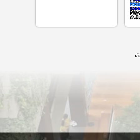
สอบถา
ฉายรั
เข้าร่วมออนไลน์ผ่าน Zoom ลงทะเบียน
http
การ 
pwd=
3474 
เศรษ
ได้ที่ Link >>
Econ
ดำเนิ
ธิดารั
https://kasets.art/IDpr1y
https
เลิศก
Join Zoom Meeting ID: 944 7531
2376 Passcode: 792464
สอบถามข้อมูลเพิ่มเติมได้ที่ : 02-561-
เล
3474 ต่อ 511 หรือ 089-489-1635 (คุณ
ธิดารัตน์
)