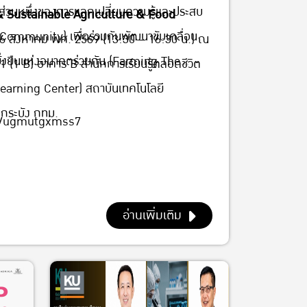
 สำนักการเรียนรู้ตลอดชีวิต
นส่วนหนึ่งของการแลกเปลี่ยนความรู้และประสบ
& Sustainable Agriculture & Food
long Learning Center) สถาบัน
Community) เพื่อร่วมกันพัฒนาขับเคลื่อน
 6 สิงหาคม พศ. 2569 (13:30 – 16:30 น.) ณ
าเจ้าคุณทหารลาดกระบัง กทม.
ั่งยืนแห่งอนาคตร่วมกัน (Farming The
(1 B) อาคาร B สำนักการเรียนรู้ตลอดชีวิต
arning Center) สถาบันเทคโนโลยี
กระบัง กทม.
mBVugmutgxmss7
อ่านเพิ่มเติม