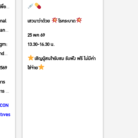
ื่อ
onal
เสวนาว่าด้วย
โรคระบาด
 and
25 พค 69
igm:
13.30-16.30 น.
nd
เชิญผู้สนใจรับชม รับฟัง ฟรี ไม่มีค่า
2569
ใช่จ่าย
คาร
าร 5)
 CON
tives