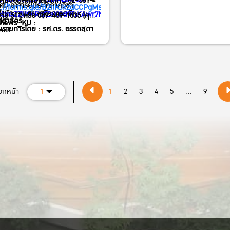
มข้อมูลเพิ่มเติมได้ที่ : 02-561-
ศมี อาจารย์ประจำภาควิชา
s://forms.gle/B2nKJxzdCCPgMssY8
สำนักงานเศรษฐกิจการคลัง
bnxZZU9vRqfZaXGd9TiKAwr7N8gXR1.1
ต่อ 511 หรือ 089-489-1635 (คุณ
ฐศาสตร์
news_KU :
นรายการโดย : รศ.ดร. อรรถสุดา
ตน์)
://kasets.art/lBajSZ
ุลวัฒน์
ือกหน้า
1
1
2
3
4
5
...
9