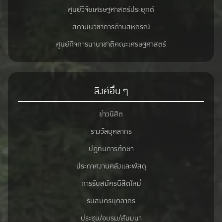
ศูนย์วิจัยเศรษฐศาสตร์ประยุกต์
สถาบันวิชาการด้านสหกรณ์
ศูนย์กิจการนานาชาติคณะเศรษฐศาสตร์
ลิงค์อื่น ๆ
ข่าวนิสิต
รางวัลบุคลากร
ปฎิทินการศึกษา
ประกาศงานคลังและพัสดุ
การรับสมัครนิสิตใหม่
รับสมัครบุคลากร
ประชุม/อบรม/สัมมนา