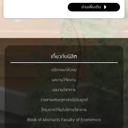
IG : @_m.mintt_
อ่านเพิ่มเติม
พี่โฟร์ (086-339-3381)
Id line : fourbrabra424
IG : @four_zapak
เกี่ยวกับนิสิต
บริการแก่สังคม
ผลงานวิจัยเด่น
ผลงานวิชาการ
วารสารเศรษฐศาสตร์ประยุกต์
โครงการวิจัย/บริการวิชาการ
Book of Abstracts Faculty of Economics