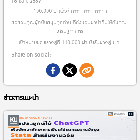
16 ธ.ค. 2567
100,000 ฝาแล้วจ้าาาาาาาาาาาาาาาาา
ขอขอบคุณผู้สนับสนุนทุกท่าน ที่ส่งมอบฝาน้ำดื่มให้กับคณะ
เศรษฐศาสตร์
เป้าหมายของเราอยู่ที่ 118,000 ฝา ยังรับฝาอยู่นะคะ
Share on social:
ข่าวสารแนะนำ