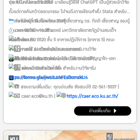
ประจำปีงบประมาณ 2569
ยุค AI มาถึงงานวิจัยแล้ว! มาเรียนรู้วิธีใช้ ChatGPT เป็นผู้ช่วยนักวิจัย
ตั้งแต่การค้นคว้าวรรณกรรม ไปจนถึงการเขียนคำสั่ง Stata สำหรับ
วิเคราะห์ข้อมูลจริง โดยวิทยากรผู้เชี่ยวชาญ ดร. กิตติ เชี่ยวชาญ รองผู้
วันจันทร์ที่ 24 สิงหาคม 2569
อำนวยการสำนักคอมพิวเตอร์ มหาวิทยาลัยราชภัฏบ้านสมเด็จ
เวลา 08.30 – 16.30 น.
เจ้าพระยา
หัวข้อการอบรม:
ห้อง EC 5520 ชั้น 5 อาคารปฏิบัติการ (อาคาร 5) คณะ
การใช้ AI ช่วยค้นคว้าและวางกรอบงานวิจัย
เศรษฐศาสตร์ มหาวิทยาลัยเกษตรศาสตร์
สำหรับ: คณาจารย์ นักวิจัย นิสิตระดับปริญญาโท-เอก
รับจำนวนจำกัด 30 ท่าน
การสร้าง Stata Commands ด้วย ChatGPT
ลงทะเบียนเข้าร่วมได้ที่:
พัฒนา Stata Do-file สำหรับงานวิจัยจริง
https://forms.gle/jwUbJihFEa3cmxKU6
ตรวจสอบผลลัพธ์และแนวทางศึกษาต่อ
สอบถามเพิ่มเติม: คุณปณชัย ชัยสมบัติ 02-561-5037 |
caer.eco@ku.th |
https://caer.eco.ku.ac.th/
อ่านเพิ่มเติม