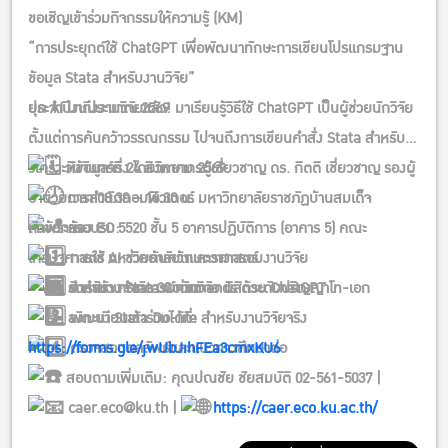
ขอเชิญเข้าร่วมกิจกรรมให้ความรู้ (KM)
“การประยุกต์ใช้ ChatGPT เพื่อพัฒนาทักษะการเขียนโปรแกรมฐาน
ข้อมูล Stata สำหรับงานวิจัย”
ประจำปีงบประมาณ 2569
ยุค AI มาถึงงานวิจัยแล้ว! มาเรียนรู้วิธีใช้ ChatGPT เป็นผู้ช่วยนักวิจัย
ตั้งแต่การค้นคว้าวรรณกรรม ไปจนถึงการเขียนคำสั่ง Stata สำหรับ
วิเคราะห์ข้อมูลจริง โดยวิทยากรผู้เชี่ยวชาญ ดร. กิตติ เชี่ยวชาญ รองผู้
วันจันทร์ที่ 24 สิงหาคม 2569
อำนวยการสำนักคอมพิวเตอร์ มหาวิทยาลัยราชภัฏบ้านสมเด็จ
เวลา 08.30 – 16.30 น.
เจ้าพระยา
หัวข้อการอบรม:
ห้อง EC 5520 ชั้น 5 อาคารปฏิบัติการ (อาคาร 5) คณะ
การใช้ AI ช่วยค้นคว้าและวางกรอบงานวิจัย
เศรษฐศาสตร์ มหาวิทยาลัยเกษตรศาสตร์
สำหรับ: คณาจารย์ นักวิจัย นิสิตระดับปริญญาโท-เอก
การสร้าง Stata Commands ด้วย ChatGPT
รับจำนวนจำกัด 30 ท่าน
ลงทะเบียนเข้าร่วมได้ที่:
พัฒนา Stata Do-file สำหรับงานวิจัยจริง
https://forms.gle/jwUbJihFEa3cmxKU6
ตรวจสอบผลลัพธ์และแนวทางศึกษาต่อ
สอบถามเพิ่มเติม: คุณปณชัย ชัยสมบัติ 02-561-5037 |
caer.eco@ku.th |
https://caer.eco.ku.ac.th/