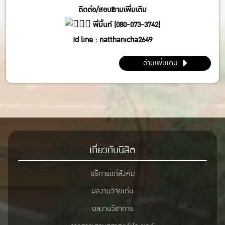
ติดต่อ/สอบถามเพิ่มเติม
2
พี่มิ้นท์ (080-073-3742)
Id line : natthanicha2649
IG : @_m.mintt_
อ่านเพิ่มเติม
พี่โฟร์ (086-339-3381)
Id line : fourbrabra424
IG : @four_zapak
เกี่ยวกับนิสิต
บริการแก่สังคม
ผลงานวิจัยเด่น
ผลงานวิชาการ