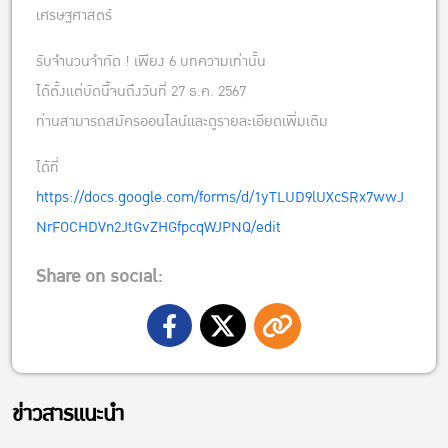
เศรษฐศาสตร์
รับจำนวนจำกัด ! เพียง 6 บทความเท่านั้น
ได้ตั้งแต่บัดนี้จนถึงวันที่ 27 ธ.ค. 2567
ท่านสามารถสมัครออนไลน์และดูรายละเอียดเพิ่มเติม
ได้ที่
https://docs.google.com/forms/d/1yTLUD9lUXcSRx7wwJ
NrFOCHDVn2JtGvZHGfpcqWJPNQ/edit
Share on social:
ข่าวสารแนะนำ