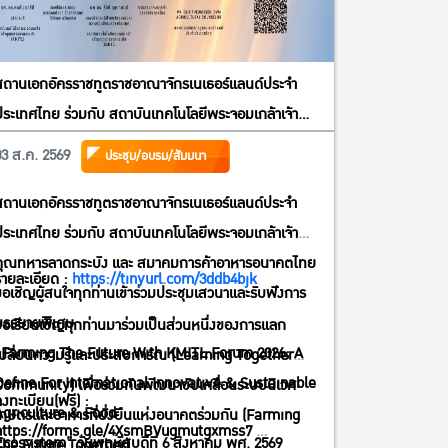
สถานเอกอัครราชทูตราชอาณาจักรเนเธอร์แลนด์ประจำ
ประเทศไทย ร่วมกับ สถาบันเทคโนโลยีพระจอมเกล้าเจ้า
คุณทหารลาดกระบัง และ สมาคมการค้าอาหารอนาคตไทย
03 ส.ค. 2569
ประชุม/อบรม/สัมมนา
ขอเชิญผู้สนใจทุกท่านเข้าร่วมประชุมเสวนาและรับฟังการ
สถานเอกอัครราชทูตราชอาณาจักรเนเธอร์แลนด์ประจำ
บรรยายพิเศษ”Farming The Future With KMITL
ประเทศไทย ร่วมกับ สถาบันเทคโนโลยีพระจอมเกล้าเจ้า
Forum 2026; A Define For International Innovative
คุณทหารลาดกระบัง และ สมาคมการค้าอาหารอนาคตไทย
& Sustainable Agriculture & FoodEcosystem” วัน
รายละเอียด :
https://tinyurl.com/3ddb4bjk
ขอเชิญผู้สนใจทุกท่านเข้าร่วมประชุมเสวนาและรับฟังการ
พฤหัสบดีที่ 6 สิงหาคม พศ. 2569 (13:30 – 16:30 น.) ณ
บรรยายพิเศษ
ห้อง ACTIVITY AREA, VDW 1 (1 B) อาคาร B สำนักการ
ขอเรียนเชิญทุกท่านมาร่วมเป็นส่วนหนึ่งของการแลก
“Farming The Future With KMITL Forum 2026; A
เรียนรู้ตลอดชีวิต (KLLC – KMITL Lifelong Learning
เปลี่ยนความรู้และประสบการ์ณ (Learning Together
Define For International Innovative & Sustainable
Center) สถาบันเทคโนโลยีพระจอมเกล้าเจ้าคุณทหาร
Community) เพื่อร่วมกันพัฒนาขับเคลื่อนระบบนิเวศ
ลงทะเบียน(ฟรี) :
Agriculture & Food
ลาดกระบัง กทม.
เกษตรและอาหารที่ยั่งยืนแห่งอนาคตร่วมกัน (Farming
https://forms.gle/4XsmBVugmutgxmss7
Ecosystem” วันพฤหัสบดีที่ 6 สิงหาคม พศ. 2569
The Future Together)