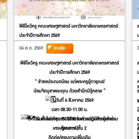
พิธีไหว้ครู คณะเศรษฐศาสตร์ มหาวิทยาลัยเกษตรศาสตร์
ประจำปีการศึกษา 2569
04 ส.ค. 2569
ข่าวนิสิต
พิธีไหว้ครู คณะเศรษฐศาสตร์ มหาวิทยาลัยเกษตรศาสตร์
ประจำปีการศึกษา 2569
” ข้าขอประณตน้อม แด่พระครูผู้การุณย์
น้อมจิตบูชาพระคุณ ด้วยสำนึกมิรู้คลาย “
วันที่ 6 สิงหาคม 2569
เวลา 08.30-11.00 น.
ได้รับชั่วโมงกิจกรรม(สำหรับตัวแทนนิสิตผู้เข้าร่วม
ณ ห้องประชุม EC5205 อาคารปฏิบัติการคณะ
โครงการ)
เศรษฐศาสตร์ ชั้น 2
ติดต่อ/สอบถามเพิ่มเติม