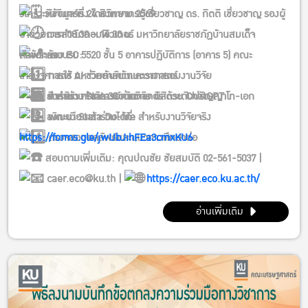
วิเคราะห์ข้อมูลจริง โดยวิทยากรผู้เชี่ยวชาญ ดร. กิตติ เชี่ยวชาญ รองผู้
วันจันทร์ที่ 24 สิงหาคม 2569
อำนวยการสำนักคอมพิวเตอร์ มหาวิทยาลัยราชภัฏบ้านสมเด็จ
เวลา 08.30 – 16.30 น.
เจ้าพระยา
หัวข้อการอบรม:
ห้อง EC 5520 ชั้น 5 อาคารปฏิบัติการ (อาคาร 5) คณะ
การใช้ AI ช่วยค้นคว้าและวางกรอบงานวิจัย
เศรษฐศาสตร์ มหาวิทยาลัยเกษตรศาสตร์
สำหรับ: คณาจารย์ นักวิจัย นิสิตระดับปริญญาโท-เอก
การสร้าง Stata Commands ด้วย ChatGPT
รับจำนวนจำกัด 30 ท่าน
ลงทะเบียนเข้าร่วมได้ที่:
พัฒนา Stata Do-file สำหรับงานวิจัยจริง
https://forms.gle/jwUbJihFEa3cmxKU6
ตรวจสอบผลลัพธ์และแนวทางศึกษาต่อ
สอบถามเพิ่มเติม: คุณปณชัย ชัยสมบัติ 02-561-5037 |
caer.eco@ku.th |
https://caer.eco.ku.ac.th/
อ่านเพิ่มเติม