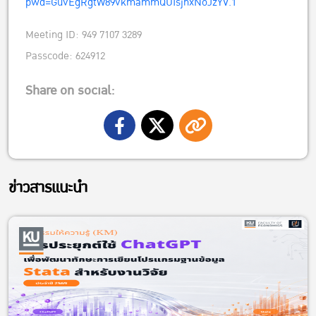
pwd=GuvEgRgtW89vkmammQUIsjnxNoJzYV.1
Meeting ID: 949 7107 3289
Passcode: 624912
Share on social:
ข่าวสารแนะนำ