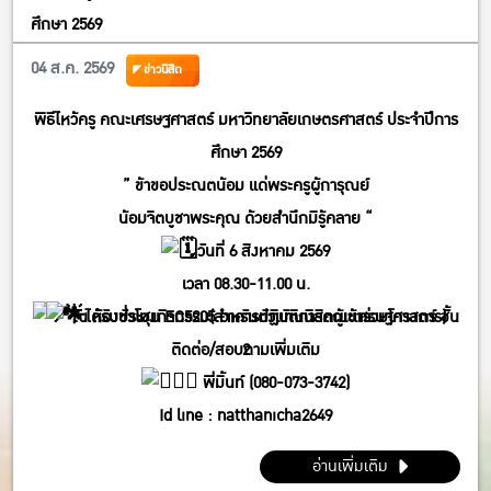
ศึกษา 2569
04 ส.ค. 2569
ข่าวนิสิต
พิธีไหว้ครู คณะเศรษฐศาสตร์ มหาวิทยาลัยเกษตรศาสตร์ ประจำปีการ
ศึกษา 2569
” ข้าขอประณตน้อม แด่พระครูผู้การุณย์
น้อมจิตบูชาพระคุณ ด้วยสำนึกมิรู้คลาย “
วันที่ 6 สิงหาคม 2569
เวลา 08.30-11.00 น.
ได้รับชั่วโมงกิจกรรม(สำหรับตัวแทนนิสิตผู้เข้าร่วมโครงการ)
ณ ห้องประชุม EC5205 อาคารปฏิบัติการคณะเศรษฐศาสตร์ ชั้น
ติดต่อ/สอบถามเพิ่มเติม
2
พี่มิ้นท์ (080-073-3742)
Id line : natthanicha2649
IG : @_m.mintt_
อ่านเพิ่มเติม
พี่โฟร์ (086-339-3381)