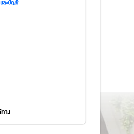
และบัญชี
้ทาง