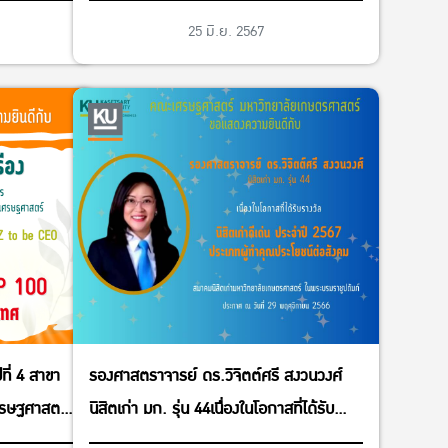
ผู้ทรงคุณวุฒิในคณะกรรมการนโยบายและ
25 มิ.ย. 2567
แผนพัฒนาการเกษตรและสหกรณ์ โดยคณะ
รัฐมตรีมีมติเห็นชอบ เมื่อวันที่ 2 เมษายน
2567
ที่ 4 สาขา
รองศาสตราจารย์ ดร.วิจิตต์ศรี สงวนวงศ์
ศรษฐศาสตร์
นิสิตเก่า มก. รุ่น 44เนื่องในโอกาสที่ได้รับ
ฐศาสตร์
รางวัลนิสิตเก่าดีเด่น ประจำปี 2567ประเภทผู้