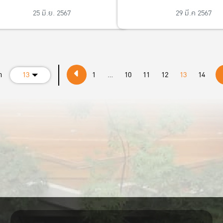
25 มิ.ย. 2567
29 มี.ค 2567
า
13
1
...
10
11
12
13
14