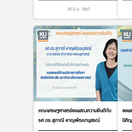
มหาวิทยาลัยแห่งประเทศไทย ครั้งที่ 40 อ่าง
25 มิ.ย. 2567
แก้วเกม ระหว่างวันที่ 31 พฤษภาคม – 9
มิถุนายน 2567
คณะเศรษฐศาสตร์ขอแสดงความยินดีกับ
ขอแส
รศ.ดร.สุภาณี หาญพัฒนานุสรณ์
นิติ