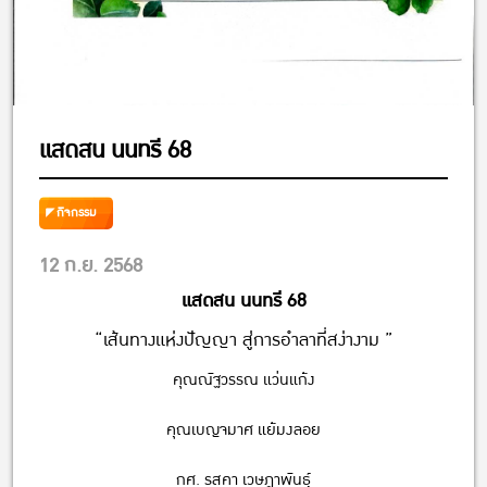
แสดสน นนทรี 68
กิจกรรม
12 ก.ย. 2568
แสดสน นนทรี 68
“เส้นทางแห่งปัญญา สู่การอำลาที่สง่างาม ”
คุณณัฐวรรณ แว่นแก้ง
คุณเบญจมาศ แย้มงลอย
กศ. รสคา เวษฎาพันธุ์