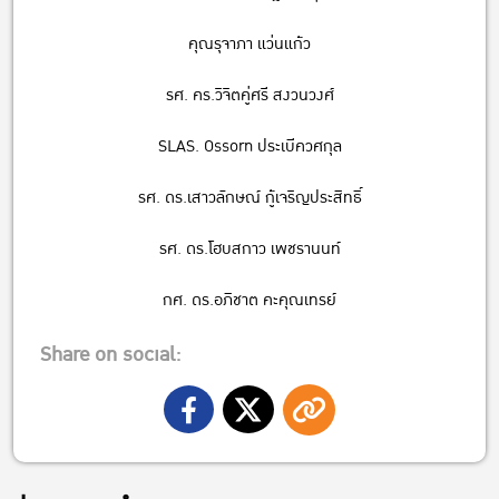
คุณรุจาภา แว่นแก้ว
รศ. คร.วิจิตคู่ศรี สงวนวงศ์
SLAS. Ossorn ประเบีควศกุล
รศ. ดร.เสาวลักษณ์ กู้เจริญประสิทธิ์
รศ. ดร.โฮบสกาว เพชรานนท์
กศ. ดร.อภิชาต คะคุณเทรย์
Share on social: