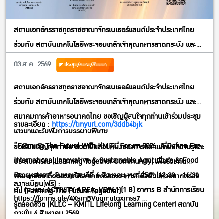
สถานเอกอัครราชทูตราชอาณาจักรเนเธอร์แลนด์ประจำประเทศไทย
ร่วมกับ สถาบันเทคโนโลยีพระจอมเกล้าเจ้าคุณทหารลาดกระบัง และ
สมาคมการค้าอาหารอนาคตไทย ขอเชิญผู้สนใจทุกท่านเข้าร่วมประชุม
03 ส.ค. 2569
ประชุม/อบรม/สัมมนา
เสวนาและรับฟังการบรรยายพิเศษ”Farming The Future With
สถานเอกอัครราชทูตราชอาณาจักรเนเธอร์แลนด์ประจำประเทศไทย
KMITL Forum 2026; A Define For International Innovative &
ร่วมกับ สถาบันเทคโนโลยีพระจอมเกล้าเจ้าคุณทหารลาดกระบัง และ
Sustainable Agriculture & FoodEcosystem” วันพฤหัสบดีที่ 6
สมาคมการค้าอาหารอนาคตไทย ขอเชิญผู้สนใจทุกท่านเข้าร่วมประชุม
สิงหาคม พศ. 2569 (13:30 – 16:30 น.) ณ ห้อง ACTIVITY AREA,
รายละเอียด :
https://tinyurl.com/3ddb4bjk
เสวนาและรับฟังการบรรยายพิเศษ
VDW 1 (1 B) อาคาร B สำนักการเรียนรู้ตลอดชีวิต (KLLC – KMITL
“Farming The Future With KMITL Forum 2026; A Define For
ขอเรียนเชิญทุกท่านมาร่วมเป็นส่วนหนึ่งของการแลกเปลี่ยนความรู้และ
Lifelong Learning Center) สถาบันเทคโนโลยีพระจอมเกล้าเจ้าคุณ
International Innovative & Sustainable Agriculture & Food
ประสบการ์ณ (Learning Together Community) เพื่อร่วมกัน
ทหารลาดกระบัง กทม.
Ecosystem” วันพฤหัสบดีที่ 6 สิงหาคม พศ. 2569 (13:30 – 16:30
พัฒนาขับเคลื่อนระบบนิเวศเกษตรและอาหารที่ยั่งยืนแห่งอนาคตร่วม
ลงทะเบียน(ฟรี) :
น.) ณ ห้อง ACTIVITY AREA, VDW 1 (1 B) อาคาร B สำนักการเรียน
กัน (Farming The Future Together)
https://forms.gle/4XsmBVugmutgxmss7
รู้ตลอดชีวิต (KLLC – KMITL Lifelong Learning Center) สถาบัน
ภายใน 4 สิงหาคม 2569