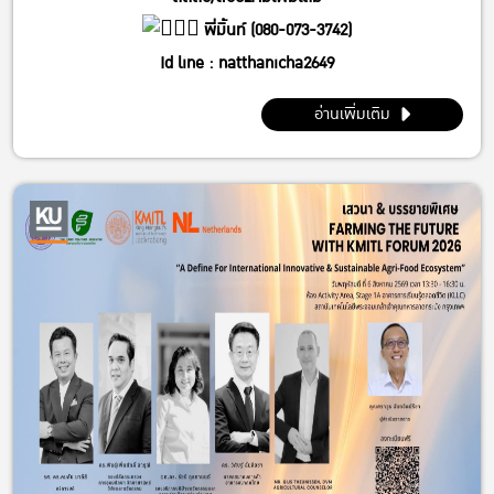
พี่มิ้นท์ (080-073-3742)
Id line : natthanicha2649
IG : @_m.mintt_
อ่านเพิ่มเติม
พี่โฟร์ (086-339-3381)
Id line : fourbrabra424
IG : @four_zapak