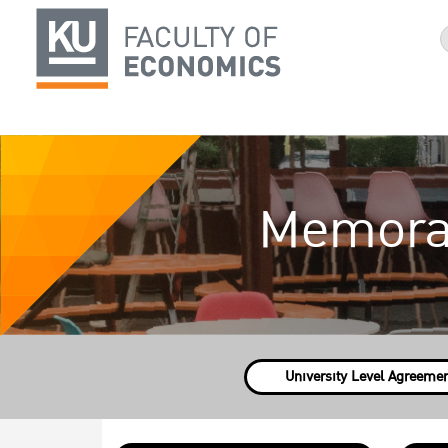
Memora
University Level Agreeme