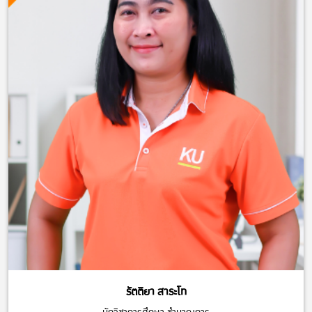
รัตติยา สาระโท