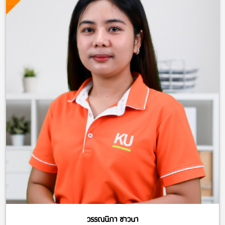
วรรณนิภา ชาวนา