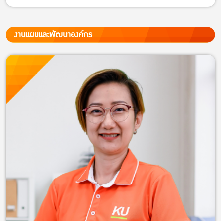
งานแผนและพัฒนาองค์กร