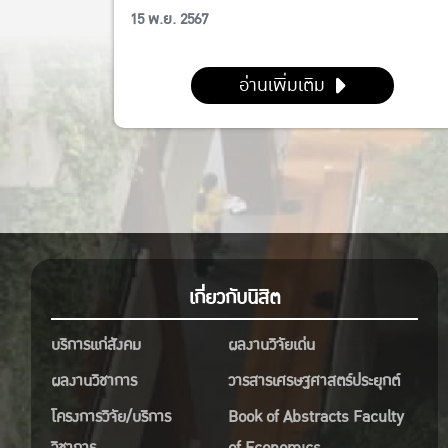
โอชาร์ ด้วยแพลตฟอร์ม Business Model Canvas
15 พ.ย. 2567
(BMC)
อ่านเพิ่มเติม
เกี่ยวกับนิสิต
บริการแก่สังคม
ผลงานวิจัยเด่น
ผลงานวิชาการ
วารสารเศรษฐศาสตร์ประยุกต์
โครงการวิจัย/บริการ
Book of Abstracts Faculty
วิชาการ
of Economics