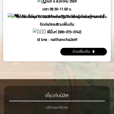
วันที่ 6 สิงหาคม 2569
เวลา 08.30-11.00 น.
ได้รับชั่วโมงกิจกรรม(สำหรับตัวแทนนิสิตผู้เข้าร่วมโครงการ)
ณ ห้องประชุม EC5205 อาคารปฏิบัติการคณะเศรษฐศาสตร์ ชั้น
ติดต่อ/สอบถามเพิ่มเติม
2
พี่มิ้นท์ (080-073-3742)
Id line : natthanicha2649
IG : @_m.mintt_
อ่านเพิ่มเติม
พี่โฟร์ (086-339-3381)
Id line : fourbrabra424
IG : @four_zapak
เกี่ยวกับนิสิต
บริการแก่สังคม