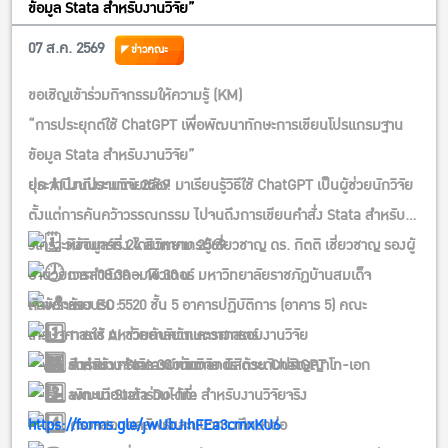
ข้อมูล Stata สำหรับงานวิจัย”
07 ส.ค. 2569
ข่าวคณะ
ขอเชิญเข้าร่วมกิจกรรมให้ความรู้ (KM)
“การประยุกต์ใช้ ChatGPT เพื่อพัฒนาทักษะการเขียนโปรแกรมฐาน
ข้อมูล Stata สำหรับงานวิจัย”
ประจำปีงบประมาณ 2569
ยุค AI มาถึงงานวิจัยแล้ว! มาเรียนรู้วิธีใช้ ChatGPT เป็นผู้ช่วยนักวิจัย
ตั้งแต่การค้นคว้าวรรณกรรม ไปจนถึงการเขียนคำสั่ง Stata สำหรับ
วิเคราะห์ข้อมูลจริง โดยวิทยากรผู้เชี่ยวชาญ ดร. กิตติ เชี่ยวชาญ รองผู้
วันจันทร์ที่ 24 สิงหาคม 2569
อำนวยการสำนักคอมพิวเตอร์ มหาวิทยาลัยราชภัฏบ้านสมเด็จ
เวลา 08.30 – 16.30 น.
เจ้าพระยา
หัวข้อการอบรม:
ห้อง EC 5520 ชั้น 5 อาคารปฏิบัติการ (อาคาร 5) คณะ
การใช้ AI ช่วยค้นคว้าและวางกรอบงานวิจัย
เศรษฐศาสตร์ มหาวิทยาลัยเกษตรศาสตร์
สำหรับ: คณาจารย์ นักวิจัย นิสิตระดับปริญญาโท-เอก
การสร้าง Stata Commands ด้วย ChatGPT
รับจำนวนจำกัด 30 ท่าน
ลงทะเบียนเข้าร่วมได้ที่:
พัฒนา Stata Do-file สำหรับงานวิจัยจริง
https://forms.gle/jwUbJihFEa3cmxKU6
ตรวจสอบผลลัพธ์และแนวทางศึกษาต่อ