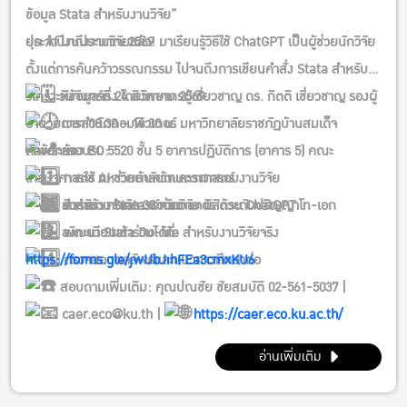
ข้อมูล Stata สำหรับงานวิจัย”
ประจำปีงบประมาณ 2569
ยุค AI มาถึงงานวิจัยแล้ว! มาเรียนรู้วิธีใช้ ChatGPT เป็นผู้ช่วยนักวิจัย
ตั้งแต่การค้นคว้าวรรณกรรม ไปจนถึงการเขียนคำสั่ง Stata สำหรับ
วิเคราะห์ข้อมูลจริง โดยวิทยากรผู้เชี่ยวชาญ ดร. กิตติ เชี่ยวชาญ รองผู้
วันจันทร์ที่ 24 สิงหาคม 2569
อำนวยการสำนักคอมพิวเตอร์ มหาวิทยาลัยราชภัฏบ้านสมเด็จ
เวลา 08.30 – 16.30 น.
เจ้าพระยา
หัวข้อการอบรม:
ห้อง EC 5520 ชั้น 5 อาคารปฏิบัติการ (อาคาร 5) คณะ
การใช้ AI ช่วยค้นคว้าและวางกรอบงานวิจัย
เศรษฐศาสตร์ มหาวิทยาลัยเกษตรศาสตร์
สำหรับ: คณาจารย์ นักวิจัย นิสิตระดับปริญญาโท-เอก
การสร้าง Stata Commands ด้วย ChatGPT
รับจำนวนจำกัด 30 ท่าน
ลงทะเบียนเข้าร่วมได้ที่:
พัฒนา Stata Do-file สำหรับงานวิจัยจริง
https://forms.gle/jwUbJihFEa3cmxKU6
ตรวจสอบผลลัพธ์และแนวทางศึกษาต่อ
สอบถามเพิ่มเติม: คุณปณชัย ชัยสมบัติ 02-561-5037 |
caer.eco@ku.th |
https://caer.eco.ku.ac.th/
อ่านเพิ่มเติม