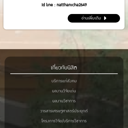
Id line : natthanicha2649
IG : @_m.mintt_
อ่านเพิ่มเติม
พี่โฟร์ (086-339-3381)
Id line : fourbrabra424
IG : @four_zapak
เกี่ยวกับนิสิต
บริการแก่สังคม
ผลงานวิจัยเด่น
ผลงานวิชาการ
วารสารเศรษฐศาสตร์ประยุกต์
โครงการวิจัย/บริการวิชาการ