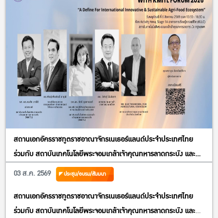
สถานเอกอัครราชทูตราชอาณาจักรเนเธอร์แลนด์ประจำประเทศไทย
ร่วมกับ สถาบันเทคโนโลยีพระจอมเกล้าเจ้าคุณทหารลาดกระบัง และ
สมาคมการค้าอาหารอนาคตไทย ขอเชิญผู้สนใจทุกท่านเข้าร่วมประชุม
03 ส.ค. 2569
ประชุม/อบรม/สัมมนา
เสวนาและรับฟังการบรรยายพิเศษ”Farming The Future With
สถานเอกอัครราชทูตราชอาณาจักรเนเธอร์แลนด์ประจำประเทศไทย
KMITL Forum 2026; A Define For International Innovative &
ร่วมกับ สถาบันเทคโนโลยีพระจอมเกล้าเจ้าคุณทหารลาดกระบัง และ
Sustainable Agriculture & FoodEcosystem” วันพฤหัสบดีที่ 6