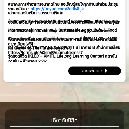
สมาคมการค้าอาหารอนาคตไทย ขอเชิญผู้สนใจทุกท่านเข้าร่วมประชุม
สิงหาคม พศ. 2569 (13:30 – 16:30 น.) ณ ห้อง ACTIVITY AREA,
รายละเอียด :
https://tinyurl.com/3ddb4bjk
เสวนาและรับฟังการบรรยายพิเศษ
VDW 1 (1 B) อาคาร B สำนักการเรียนรู้ตลอดชีวิต (KLLC – KMITL
“Farming The Future With KMITL Forum 2026; A Define For
ขอเรียนเชิญทุกท่านมาร่วมเป็นส่วนหนึ่งของการแลกเปลี่ยนความรู้และ
Lifelong Learning Center) สถาบันเทคโนโลยีพระจอมเกล้าเจ้าคุณ
International Innovative & Sustainable Agriculture & Food
ประสบการ์ณ (Learning Together Community) เพื่อร่วมกัน
ทหารลาดกระบัง กทม.
Ecosystem” วันพฤหัสบดีที่ 6 สิงหาคม พศ. 2569 (13:30 – 16:30
พัฒนาขับเคลื่อนระบบนิเวศเกษตรและอาหารที่ยั่งยืนแห่งอนาคตร่วม
ลงทะเบียน(ฟรี) :
น.) ณ ห้อง ACTIVITY AREA, VDW 1 (1 B) อาคาร B สำนักการเรียน
กัน (Farming The Future Together)
https://forms.gle/4XsmBVugmutgxmss7
รู้ตลอดชีวิต (KLLC – KMITL Lifelong Learning Center) สถาบัน
ภายใน 4 สิงหาคม 2569
เทคโนโลยีพระจอมเกล้าเจ้าคุณทหารลาดกระบัง กทม.
อ่านเพิ่มเติม
เกี่ยวกับนิสิต