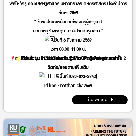
พิธีไหว้ครู คณะเศรษฐศาสตร์ มหาวิทยาลัยเกษตรศาสตร์ ประจำปีการ
ศึกษา 2569
” ข้าขอประณตน้อม แด่พระครูผู้การุณย์
น้อมจิตบูชาพระคุณ ด้วยสำนึกมิรู้คลาย “
วันที่ 6 สิงหาคม 2569
เวลา 08.30-11.00 น.
ได้รับชั่วโมงกิจกรรม(สำหรับตัวแทนนิสิตผู้เข้าร่วมโครงการ)
ณ ห้องประชุม EC5205 อาคารปฏิบัติการคณะเศรษฐศาสตร์ ชั้น 2
ติดต่อ/สอบถามเพิ่มเติม
พี่มิ้นท์ (080-073-3742)
Id line : natthanicha2649
IG : @_m.mintt_
อ่านเพิ่มเติม
พี่โฟร์ (086-339-3381)
Id line : fourbrabra424
IG : @four_zapak