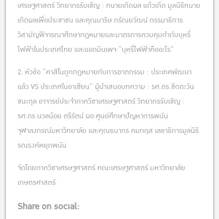
เศรษฐศาสตร์ วิทยากรรับเชิญ : ทนายเกิดผล แก้วเกิด มูลนิธิทนาย
เกิดผลเพื่อประชาชน และคุณมาริษ กรัณยวัฒน์ กรรมาธิการ
วิสามัญพิจารณาศึกษากฎหมายและมาตรการควบคุมกำกับบุหรี่
ไฟฟ้าในประเทศไทย และแอดมินเพจ “บุหรี่ไฟฟ้าคืออะไร”
2. หัวข้อ “คาสิโนถูกกฎหมายกับการฆาตกรรม : ประเทศพัฒนา
แล้ว VS ประเทศในอาเซียน” ผู้นำเสนอบทความ : รศ.ดร.ชิดตะวัน
ชนะกุล อาจารย์ประจำภาควิชาเศรษฐศาสตร์ วิทยากรรับเชิญ :
รศ.ดร.นวลน้อย ตรีรัตน์ ผอ.ศูนย์ศึกษาปัญหาการพนัน
จุฬาลงกรณ์มหาวิทยาลัย และคุณธนากร คมกฤส เลขาธิการมูลนิธิ
รณรงค์หยุดพนัน
จัดโดยภาควิชาเศรษฐศาสตร์ คณะเศรษฐศาสตร์ มหาวิทยาลัย
เกษตรศาสตร์
Share on social: