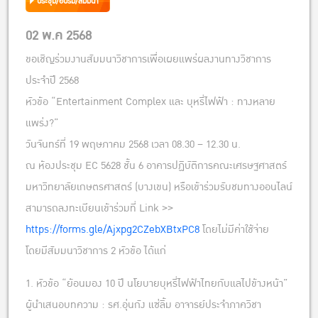
ประชุม/อบรม/สัมมนา
02 พ.ค 2568
ขอเชิญร่วมงานสัมมนาวิชาการเพื่อเผยแพร่ผลงานทางวิชาการ
ประจำปี 2568
หัวข้อ “Entertainment Complex และ บุหรี่ไฟฟ้า : ทางหลาย
แพร่ง?”
วันจันทร์ที่ 19 พฤษภาคม 2568 เวลา 08.30 – 12.30 น.
ณ ห้องประชุม EC 5628 ชั้น 6 อาคารปฏิบัติการคณะเศรษฐศาสตร์
มหาวิทยาลัยเกษตรศาสตร์ (บางเขน) หรือเข้าร่วมรับชมทางออนไลน์
สามารถลงทะเบียนเข้าร่วมที่ Link >>
https://forms.gle/Ajxpg2CZebXBtxPC8
โดยไม่มีค่าใช้จ่าย
โดยมีสัมมนาวิชาการ 2 หัวข้อ ได้แก่
1. หัวข้อ “ย้อนมอง 10 ปี นโยบายบุหรี่ไฟฟ้าไทยกับแลไปข้างหน้า”
ผู้นำเสนอบทความ : รศ.อุ่นกัง แซ่ลิ้ม อาจารย์ประจำภาควิชา