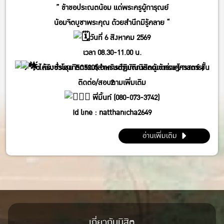
” ข้าขอประณตน้อม แด่พระครูผู้การุณย์
น้อมจิตบูชาพระคุณ ด้วยสำนึกมิรู้คลาย “
วันที่ 6 สิงหาคม 2569
เวลา 08.30-11.00 น.
ได้รับชั่วโมงกิจกรรม(สำหรับตัวแทนนิสิตผู้เข้าร่วมโครงการ)
ณ ห้องประชุม EC5205 อาคารปฏิบัติการคณะเศรษฐศาสตร์ ชั้น
ติดต่อ/สอบถามเพิ่มเติม
2
พี่มิ้นท์ (080-073-3742)
Id line : natthanicha2649
IG : @_m.mintt_
อ่านเพิ่มเติม
พี่โฟร์ (086-339-3381)
Id line : fourbrabra424
IG : @four_zapak
เกี่ยวกับนิสิต