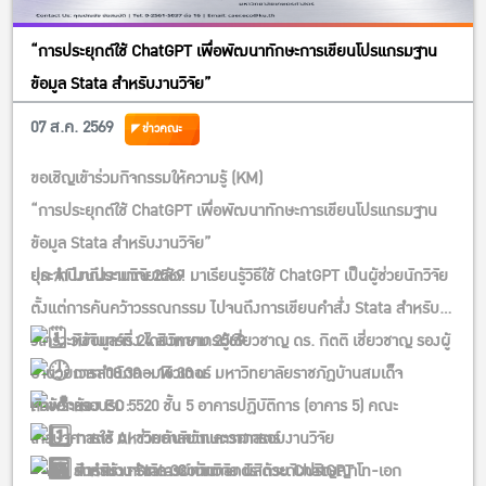
“การประยุกต์ใช้ ChatGPT เพื่อพัฒนาทักษะการเขียนโปรแกรมฐาน
ข้อมูล Stata สำหรับงานวิจัย”
07 ส.ค. 2569
ข่าวคณะ
ขอเชิญเข้าร่วมกิจกรรมให้ความรู้ (KM)
“การประยุกต์ใช้ ChatGPT เพื่อพัฒนาทักษะการเขียนโปรแกรมฐาน
ข้อมูล Stata สำหรับงานวิจัย”
ประจำปีงบประมาณ 2569
ยุค AI มาถึงงานวิจัยแล้ว! มาเรียนรู้วิธีใช้ ChatGPT เป็นผู้ช่วยนักวิจัย
ตั้งแต่การค้นคว้าวรรณกรรม ไปจนถึงการเขียนคำสั่ง Stata สำหรับ
วิเคราะห์ข้อมูลจริง โดยวิทยากรผู้เชี่ยวชาญ ดร. กิตติ เชี่ยวชาญ รองผู้
วันจันทร์ที่ 24 สิงหาคม 2569
อำนวยการสำนักคอมพิวเตอร์ มหาวิทยาลัยราชภัฏบ้านสมเด็จ
เวลา 08.30 – 16.30 น.
เจ้าพระยา
หัวข้อการอบรม:
ห้อง EC 5520 ชั้น 5 อาคารปฏิบัติการ (อาคาร 5) คณะ
การใช้ AI ช่วยค้นคว้าและวางกรอบงานวิจัย
เศรษฐศาสตร์ มหาวิทยาลัยเกษตรศาสตร์
สำหรับ: คณาจารย์ นักวิจัย นิสิตระดับปริญญาโท-เอก
การสร้าง Stata Commands ด้วย ChatGPT
รับจำนวนจำกัด 30 ท่าน