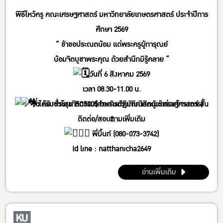
พิธีไหว้ครู คณะเศรษฐศาสตร์ มหาวิทยาลัยเกษตรศาสตร์ ประจำปีการ
ศึกษา 2569
” ข้าขอประณตน้อม แด่พระครูผู้การุณย์
น้อมจิตบูชาพระคุณ ด้วยสำนึกมิรู้คลาย “
วันที่ 6 สิงหาคม 2569
เวลา 08.30-11.00 น.
ได้รับชั่วโมงกิจกรรม(สำหรับตัวแทนนิสิตผู้เข้าร่วมโครงการ)
ณ ห้องประชุม EC5205 อาคารปฏิบัติการคณะเศรษฐศาสตร์ ชั้น
ติดต่อ/สอบถามเพิ่มเติม
2
พี่มิ้นท์ (080-073-3742)
Id line : natthanicha2649
IG : @_m.mintt_
อ่านเพิ่มเติม
พี่โฟร์ (086-339-3381)
Id line : fourbrabra424
IG : @four_zapak