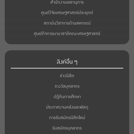
สำนักงานเลขานุการ
ศูนย์วิจัยเศรษฐศาสตร์ประยุกต์
สถาบันวิชาการด้านสหกรณ์
ศูนย์กิจการนานาชาติคณะเศรษฐศาสตร์
ลิงค์อื่น ๆ
ข่าวนิสิต
รางวัลบุคลากร
ปฎิทินการศึกษา
ประกาศงานคลังและพัสดุ
การรับสมัครนิสิตใหม่
รับสมัครบุคลากร