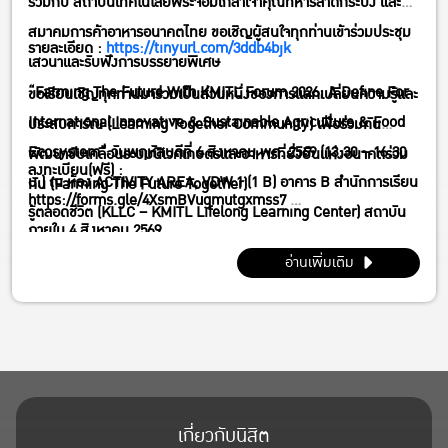
ร่วมกับ สถาบันเทคโนโลยีพระจอมเกล้าเจ้าคุณทหารลาดกระบัง และ
Sustainable Agriculture & FoodEcosystem” วันพฤหัสบดีที่ 6
สมาคมการค้าอาหารอนาคตไทย ขอเชิญผู้สนใจทุกท่านเข้าร่วมประชุม
สิงหาคม พศ. 2569 (13:30 – 16:30 น.) ณ ห้อง ACTIVITY AREA,
รายละเอียด :
https://tinyurl.com/3ddb4bjk
เสวนาและรับฟังการบรรยายพิเศษ
VDW 1 (1 B) อาคาร B สำนักการเรียนรู้ตลอดชีวิต (KLLC – KMITL
“Farming The Future With KMITL Forum 2026; A Define For
ขอเรียนเชิญทุกท่านมาร่วมเป็นส่วนหนึ่งของการแลกเปลี่ยนความรู้และ
Lifelong Learning Center) สถาบันเทคโนโลยีพระจอมเกล้าเจ้าคุณ
International Innovative & Sustainable Agriculture & Food
ประสบการ์ณ (Learning Together Community) เพื่อร่วมกัน
ทหารลาดกระบัง กทม.
Ecosystem” วันพฤหัสบดีที่ 6 สิงหาคม พศ. 2569 (13:30 – 16:30
พัฒนาขับเคลื่อนระบบนิเวศเกษตรและอาหารที่ยั่งยืนแห่งอนาคตร่วม
ลงทะเบียน(ฟรี) :
น.) ณ ห้อง ACTIVITY AREA, VDW 1 (1 B) อาคาร B สำนักการเรียน
กัน (Farming The Future Together)
https://forms.gle/4XsmBVugmutgxmss7
รู้ตลอดชีวิต (KLLC – KMITL Lifelong Learning Center) สถาบัน
ภายใน 4 สิงหาคม 2569
เทคโนโลยีพระจอมเกล้าเจ้าคุณทหารลาดกระบัง กทม.
อ่านเพิ่มเติม
เกี่ยวกับนิสิต