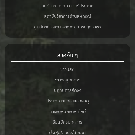
ศูนย์วิจัยเศรษฐศาสตร์ประยุกต์
สถาบันวิชาการด้านสหกรณ์
ศูนย์กิจการนานาชาติคณะเศรษฐศาสตร์
ลิงค์อื่น ๆ
ข่าวนิสิต
รางวัลบุคลากร
ปฎิทินการศึกษา
ประกาศงานคลังและพัสดุ
การรับสมัครนิสิตใหม่
รับสมัครบุคลากร
ประชุม/อบรม/สัมมนา