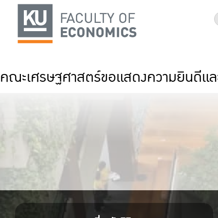
คณะเศรษฐศาสตร์ขอแสดงความยินดีและชื