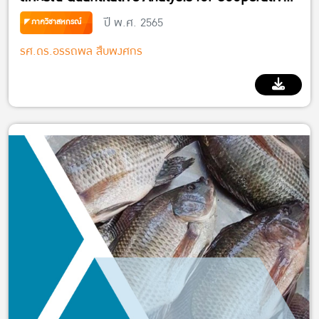
ปี พ.ศ. 2565
Management
ภาควิชาสหกรณ์
รศ.ดร.อรรถพล สืบพงศกร