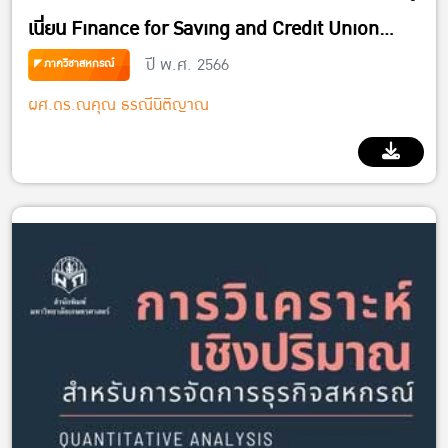
เนี่ยน Finance for Saving and Credit Union
ปี พ.ศ. 2566
Cooperatives
ภาควิชาสหกรณ์
ผศ.ดร.ณคุณ ธรณีนิติญาณ