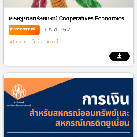
เศรษฐศาสตร์สหกรณ์ Cooperatives Economics
ปี พ.ศ. 2567
ภาควิชาสหกรณ์
รศ.ดร.วิจิตต์ศรี สงวนวงศ์