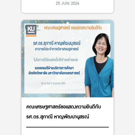
ผู้ทรงคุณวุฒิในคณะกรรมการนโยบายและ
25 JUN 2024
แผนพัฒนาการเกษตรและสหกรณ์ โดยคณะ
รัฐมตรีมีมติเห็นชอบ เมื่อวันที่ 2 เมษายน
2567
คณะเศรษฐศาสตร์ขอแสดงความยินดีกับ
รศ.ดร.สุภาณี หาญพัฒนานุสรณ์