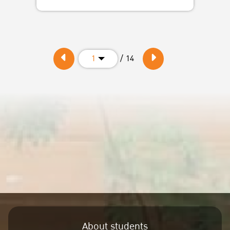
/ 14
1
About students