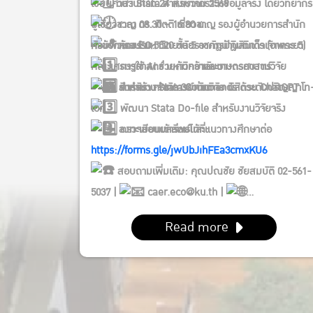
เขียนคำสั่ง Stata สำหรับวิเคราะห์ข้อมูลจริง โดยวิทยากร
วันจันทร์ที่ 24 สิงหาคม 2569
ผู้เชี่ยวชาญ ดร. กิตติ เชี่ยวชาญ รองผู้อำนวยการสำนัก
เวลา 08.30 – 16.30 น.
คอมพิวเตอร์ มหาวิทยาลัยราชภัฏบ้านสมเด็จเจ้าพระยา
หัวข้อการอบรม:
ห้อง EC 5520 ชั้น 5 อาคารปฏิบัติการ (อาคาร 5)
การใช้ AI ช่วยค้นคว้าและวางกรอบงานวิจัย
คณะเศรษฐศาสตร์ มหาวิทยาลัยเกษตรศาสตร์
สำหรับ: คณาจารย์ นักวิจัย นิสิตระดับปริญญาโท
การสร้าง Stata Commands ด้วย ChatGPT
รับจำนวนจำกัด 30 ท่าน
เอก
พัฒนา Stata Do-file สำหรับงานวิจัยจริง
ลงทะเบียนเข้าร่วมได้ที่:
ตรวจสอบผลลัพธ์และแนวทางศึกษาต่อ
https://forms.gle/jwUbJihFEa3cmxKU6
สอบถามเพิ่มเติม: คุณปณชัย ชัยสมบัติ 02-561-
5037 |
caer.eco@ku.th |
https://caer.eco.ku.ac.th/
Read more