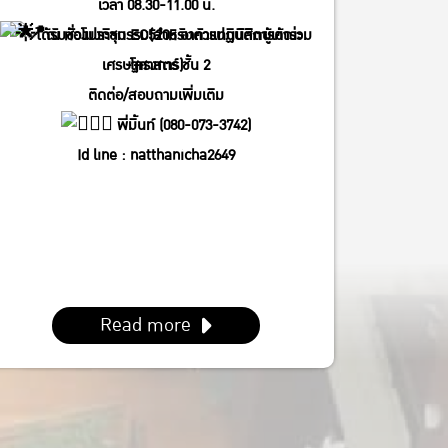
เวลา 08.30-11.00 น.
ได้รับชั่วโมงกิจกรรม(สำหรับตัวแทนนิสิตผู้เข้าร่วม
ณ ห้องประชุม EC5205 อาคารปฏิบัติการคณะ
โครงการ)
เศรษฐศาสตร์ ชั้น 2
ติดต่อ/สอบถามเพิ่มเติม
พี่มิ้นท์ (080-073-3742)
Id line : natthanicha2649
IG : @_m.mintt_
พี่โฟร์ (086-339-3381)
Id line : fourbrabra424
IG : @four_zapak
Read more