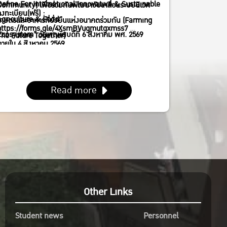
Define For International Innovative & Sustainable
Center) สถาบันเทคโนโลยีพระจอมเกล้าเจ้าคุณทหาร
Community) เพื่อร่วมกันพัฒนาขับเคลื่อนระบบนิเวศ
ลงทะเบียน(ฟรี) :
Agriculture & Food
ลาดกระบัง กทม.
เกษตรและอาหารที่ยั่งยืนแห่งอนาคตร่วมกัน (Farming
https://forms.gle/4XsmBVugmutgxmss7
Ecosystem” วันพฤหัสบดีที่ 6 สิงหาคม พศ. 2569
The Future Together)
ภายใน 4 สิงหาคม 2569
(13:30 – 16:30 น.) ณ ห้อง ACTIVITY AREA, VDW 1 (1
B) อาคาร B สำนักการเรียนรู้ตลอดชีวิต (KLLC – KMITL
Lifelong Learning Center) สถาบันเทคโนโลยี
Read more
พระจอมเกล้าเจ้าคุณทหารลาดกระบัง กทม.
Other Links
Student news
Personnel