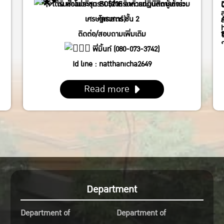
ได้รับชั่วโมงกิจกรรม(สำหรับตัวแทนนิสิตผู้เข้าร่วม
ณ ห้องประชุม EC5205 อาคารปฏิบัติการคณะ
โครงการ)
เศรษฐศาสตร์ ชั้น 2
ติดต่อ/สอบถามเพิ่มเติม
พี่มิ้นท์ (080-073-3742)
Id line : natthanicha2649
IG : @_m.mintt_
Read more
พี่โฟร์ (086-339-3381)
Id line : fourbrabra424
IG : @four_zapak
Department
Department of
Department of