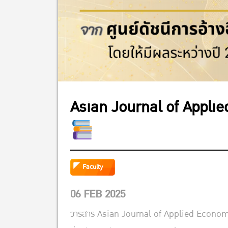
Asian Journal of Applie
Faculty
06 FEB 2025
วารสาร Asian Journal of Applied Economic