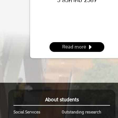
5 สิงหาคม 2569
Read more
About students
Social Services
Outstanding research