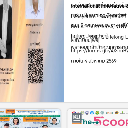
VDW 1 (1 B) อาคาร B
ขอเรียนเชิญทุกท่านมาร่วมเป็
International Innovative 
(KLLC – KMITL Life
การ์ณ (Learning Together 
Ecosystem” วันพฤหัสบดีที่
เทคโนโลยีพระจอมเกล้
ระบบนิเวศเกษตรและอาหารที่ย
ห้อง ACTIVITY AREA, VDW 1 
Future Together)
(KLLC – KMITL Lifelong Le
ลงทะเบียน(ฟรี) :
พระจอมเกล้าเจ้าคุณทหารลาด
https://forms.gle/4Xs
ภายใน 4 สิงหาคม 2569