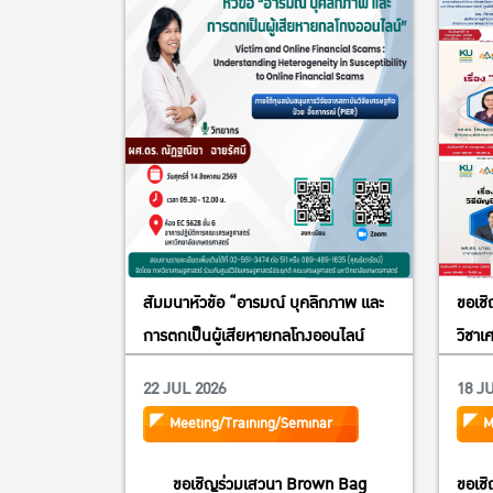
สัมมนาหัวข้อ “อารมณ์ บุคลิกภาพ และ
ขอเช
การตกเป็นผู้เสียหายกลโกงออนไลน์
วิชาเ
เศรษ
22 JUL 2026
18 J
มหาวิ
Meeting/Training/Seminar
M
สูงว
การเ
ขอเชิญร่วมเสวนา Brown Bag
ขอเช