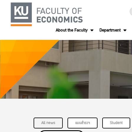
About the Faculty
Department
All news
แบบสำรวจ
Student