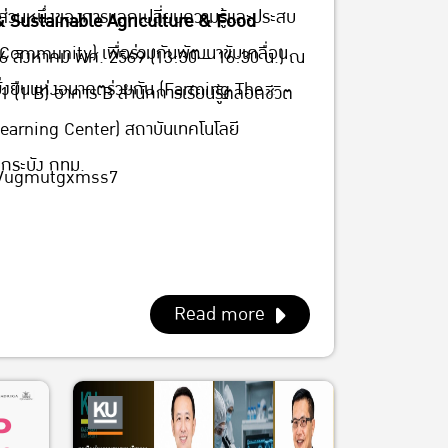
 สำนักการเรียนรู้ตลอดชีวิต
นส่วนหนึ่งของการแลกเปลี่ยนความรู้และประสบ
& Sustainable Agriculture & Food
long Learning Center) สถาบัน
Community) เพื่อร่วมกันพัฒนาขับเคลื่อน
 6 สิงหาคม พศ. 2569 (13:30 – 16:30 น.) ณ
าเจ้าคุณทหารลาดกระบัง กทม.
ั่งยืนแห่งอนาคตร่วมกัน (Farming The
(1 B) อาคาร B สำนักการเรียนรู้ตลอดชีวิต
arning Center) สถาบันเทคโนโลยี
กระบัง กทม.
mBVugmutgxmss7
Read more