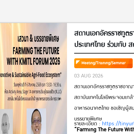
สถานเอกอัครราชทูตร
ประเทศไทย ร่วมกับ ส
คุณทหารลาดกระบัง 
Meeting/Training/Seminar
ขอเชิญผู้สนใจทุกท่าน
03 AUG 2026
บรรยายพิเศษ”Farmi
สถานเอกอัครราชทูตราชอาณาจ
Forum 2026; A Defi
สถาบันเทคโนโลยีพระจอมเกล้
Innovative & Susta
อาหารอนาคตไทย ขอเชิญผู้สนใ
FoodEcosystem” วัน
บรรยายพิเศษ
2569 (13:30 – 16:3
รายละเอียด :
https://tinyu
“Farming The Future Wit