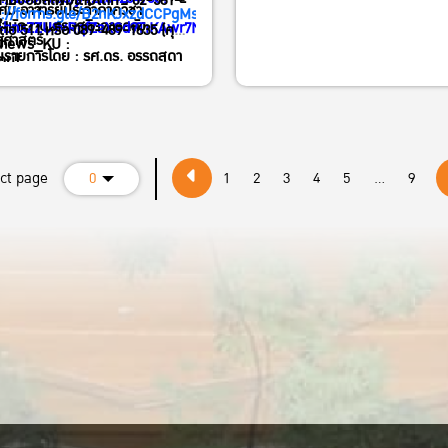
มข้อมูลเพิ่มเติมได้ที่ : 02-561-
ศมี อาจารย์ประจำภาควิชา
s://forms.gle/B2nKJxzdCCPgMssY8
สำนักงานเศรษฐกิจการคลัง
bnxZZU9vRqfZaXGd9TiKAwr7N8gXR1.1
ต่อ 511 หรือ 089-489-1635 (คุณ
ฐศาสตร์
news_KU :
นรายการโดย : รศ.ดร. อรรถสุดา
ตน์)
://kasets.art/lBajSZ
ุลวัฒน์
ect page
0
1
2
3
4
5
...
9