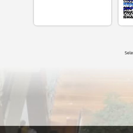
สอบถา
ฉายรั
เข้าร่วมออนไลน์ผ่าน Zoom ลงทะเบียน
http
การ 
pwd=
3474 
เศรษ
ได้ที่ Link >>
Econ
ดำเนิ
ธิดารั
https://kasets.art/IDpr1y
https
เลิศก
Join Zoom Meeting ID: 944 7531
2376 Passcode: 792464
สอบถามข้อมูลเพิ่มเติมได้ที่ : 02-561-
Sel
3474 ต่อ 511 หรือ 089-489-1635 (คุณ
ธิดารัตน์
)