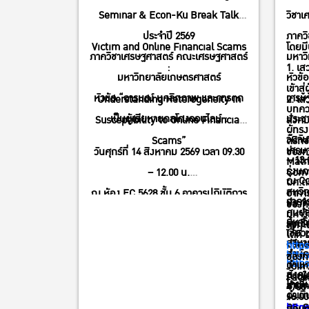
Seminar & Econ-Ku Break Talk
วิชาเ
ประจำปี 2569
ภาคว
Victim and Online Financial Scams
โดยมี
ภาควิชาเศรษฐศาสตร์ คณะเศรษฐศาสตร์
มหาว
:
1. เส
มหาวิทยาลัยเกษตรศาสตร์
หัวข้
เข้าสู
หัวข้อ “อารมณ์ บุคลิกภาพ และการตก
เศรษ
Understanding Heterogeneity in
2. เส
บทคว
เป็นผู้เสียหายกลโกงออนไลน์ :
ประช
Susceptibility to Online Financial
สังคม
ผู้ทร
วันจั
Scams”
ตริกซ
เศรษฐ
วันศุกร์ที่ 14 สิงหาคม 2569 เวลา 09.30
ช่องท
– 13.
Matr
รุ่งน
– 12.00 น.
Conve
ณ Con
ผศ.ดร
สหวิ
ณ ห้อง EC 5628 ชั้น 6 อาคารปฏิบัติการ
อาคา
อาคา
ประจำ
ช่องท
ศูนย์
คณะเศรษฐศาสตร์ มหาวิทยาลัย
มหาว
มหาว
รับเช
ลงทะเ
เชี่
เกษตรศาสตร์
ได้ที่
สามาร
ปรึกษ
http
สำนั
สามารถลงทะเบียนเข้าร่วมที่ Link >>
http
ช่องท
http
ตำแห
Join
สังคม
https://kasets.art/8PdLd9
โดยไม่มีค่า
ภายใน
Faceb
โดยไม่
สำนั
4708
ดำเน
ใช้จ่าย
16.00
>>
ดร. ก
http