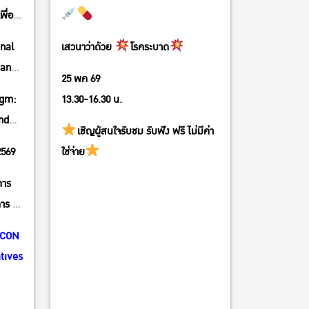
ื่อ
onal
เสวนาว่าด้วย
โรคระบาด
 and
25 พค 69
igm:
13.30-16.30 น.
nd
เชิญผู้สนใจรับชม รับฟัง ฟรี ไม่มีค่า
2569
ใช่จ่าย
คาร
าร 5)
 CON
tives