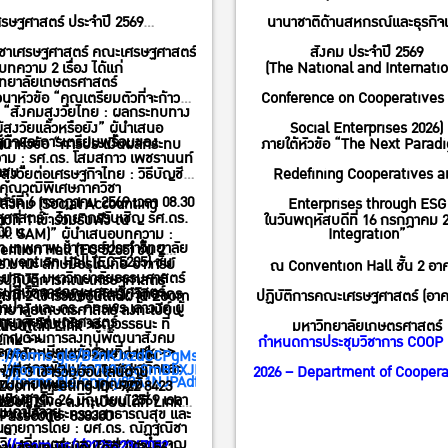
Next Paradigm: Redefining
ศรษฐศาสตร์ ประจำปี 2569
นานาชาติด้านสหกรณ์และธุรกิจเพ
Cooperatives and Enterprises
ิชาเศรษฐศาสตร์ คณะเศรษฐศาสตร์
สังคม ประจำปี 2569
through ESG Integration”
บทความ 2 เรื่อง ได้แก่
(The National and Internati
ิทยาลัยเกษตรศาสตร์
วนาหัวข้อ “คุณเตรียมตัวที่จะก้าว
Conference on Cooperatives
อ “สังคมสูงวัยไทย : ผลกระทบทาง
่ผู้สูงวัยแล้วหรือยัง” ผู้นำเสนอ
Social Enterprises 2026)
ฐกิจและการเตรียมพร้อมของ
วนาหัวข้อ “การประเมินผลกระทบ
ภายใต้หัวข้อ “The Next Parad
าม : รศ.ดร. โสมสกาว เพชรานนท์
าชน”
สูงวัยต่อเศรษฐกิจไทย : วิธีบัญชีเม
Redefining Cooperatives a
งคุณวุฒิพิเศษภาควิชา
นทร์ที่ 6 กรกฎาคม 2569 เวลา 08.30
์สังคม (Social Accounting
Enterprises through ESG
ศาสตร์ : วิทยากรรับเชิญ รศ.ดร.
างที่ 1 เข้าร่วมรับฟัง ณ
ในวันพฤหัสบดีที่ 16 กรกฎาคม 
00 น.
ix: SAM)” ผู้นำเสนอบทความ :
Integration”
ภา เทพภาพ อาจารย์ประจำวิทยาลัย
ntion Hall (EC 5205) ชั้น 2
vention Hall (EC 5205) ชั้น
.มานะ ลักษมีอรุโณทัย อาจารย์
ณ Convention Hall ชั้น 2 อา
ทยาการ มหาวิทยาลัยธรรมศาสตร์
รปฏิบัติการคณะเศรษฐศาสตร์
รปฏิบัติการคณะเศรษฐศาสตร์
ภาควิชาเศรษฐศาสตร์ : วิทยากร
างที่ 2 เข้าร่วมออนไลน์ผ่าน Zoom
ปฏิบัติการคณะเศรษฐศาสตร์ (อาค
ลำปาง และ ดร. ภัทรพร เล้าวงค์ ผู้
ิทยาลัยเกษตรศาสตร์ ลงทะเบียน
ิทยาลัยเกษตรศาสตร์
ิญ นพ.วัฒน์ชัย จรูญวรรธนะ ที่
บียนได้ที่ Link >>
มหาวิทยาลัยเกษตรศาสตร์
ยวชาญด้านการลงทุนพัฒนาสังคม
 Link >>
กำหนดการประชุมวิชาการ COOP
ถลงทะเบียนเข้าร่วมที่ Link >>
าระดับกระทรวง รักษาการใน
s://forms.gle/B2nKJxzdCCPgMssY8
กงานสภาพัฒนาการเศรษฐกิจและ
s://forms.gle/m7q3dQcSmBbXJHWUA
างที่ 3 เข้าร่วมออนไลน์ผ่าน
2026 – Department of Coopera
s://forms.gle/pnpuy83A1NJPAdfR8
น่งนายแพทย์ทรงคุณวุฒิ
 Zoom Meeting ID: 922 8423
แห่งชาติ
วันศุกร์ที่ 26 มิถุนายน 2569 เวลา
ook Live ลงทะเบียนได้ที่ Link
มีค่าใช้จ่าย
กงานปลัดกระทรวงสาธารณสุข และ
 Passcode: 838300
ินรายการโดย : ผศ.ดร. ณัฏฐณิชา
 น.
วิน เอี่ยมตระกูล เศรษฐกรชำนาญ
s://zoom.us/j/92284234708?