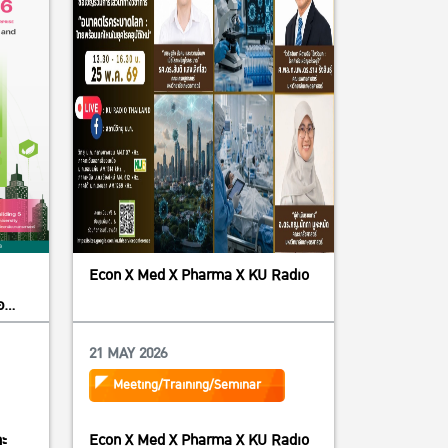
Econ X Med X Pharma X KU Radio
อ
al
21 MAY 2026
on
Meeting/Training/Seminar
“The
ละ
Econ X Med X Pharma X KU Radio