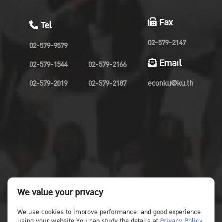
Fax
Tel
02-579-2147
02-579-9579
Email
02-579-1544
02-579-2166
02-579-2019
02-579-2187
econku@ku.th
We value your privacy
We use cookies to improve performance. and good experience
using your website You can study the details at
Privacy Policy