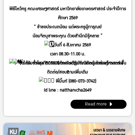
พิธีไหว้ครู คณะเศรษฐศาสตร์ มหาวิทยาลัยเกษตรศาสตร์ ประจำปีการ
ศึกษา 2569
” ข้าขอประณตน้อม แด่พระครูผู้การุณย์
น้อมจิตบูชาพระคุณ ด้วยสำนึกมิรู้คลาย “
วันที่ 6 สิงหาคม 2569
เวลา 08.30-11.00 น.
ได้รับชั่วโมงกิจกรรม(สำหรับตัวแทนนิสิตผู้เข้าร่วมโครงการ)
ณ ห้องประชุม EC5205 อาคารปฏิบัติการคณะเศรษฐศาสตร์ ชั้น
ติดต่อ/สอบถามเพิ่มเติม
2
พี่มิ้นท์ (080-073-3742)
Id line : natthanicha2649
IG : @_m.mintt_
Read more
พี่โฟร์ (086-339-3381)
Id line : fourbrabra424
IG : @four_zapak