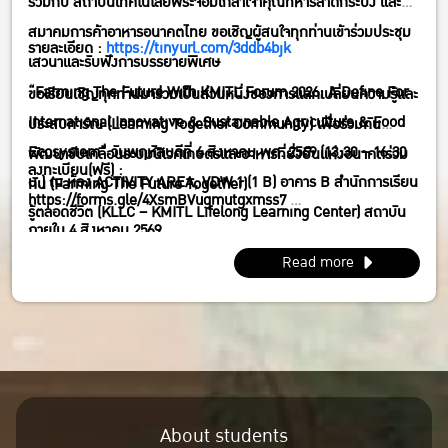
ร่วมกับ สถาบันเทคโนโลยีพระจอมเกล้าเจ้าคุณทหารลาดกระบัง และ
Sustainable Agriculture & FoodEcosystem” วันพฤหัสบดีที่ 6
สมาคมการค้าอาหารอนาคตไทย ขอเชิญผู้สนใจทุกท่านเข้าร่วมประชุม
สิงหาคม พศ. 2569 (13:30 – 16:30 น.) ณ ห้อง ACTIVITY AREA,
รายละเอียด :
https://tinyurl.com/3ddb4bjk
เสวนาและรับฟังการบรรยายพิเศษ
VDW 1 (1 B) อาคาร B สำนักการเรียนรู้ตลอดชีวิต (KLLC – KMITL
“Farming The Future With KMITL Forum 2026; A Define For
ขอเรียนเชิญทุกท่านมาร่วมเป็นส่วนหนึ่งของการแลกเปลี่ยนความรู้และ
Lifelong Learning Center) สถาบันเทคโนโลยีพระจอมเกล้าเจ้าคุณ
International Innovative & Sustainable Agriculture & Food
ประสบการ์ณ (Learning Together Community) เพื่อร่วมกัน
ทหารลาดกระบัง กทม.
Ecosystem” วันพฤหัสบดีที่ 6 สิงหาคม พศ. 2569 (13:30 – 16:30
พัฒนาขับเคลื่อนระบบนิเวศเกษตรและอาหารที่ยั่งยืนแห่งอนาคตร่วม
ลงทะเบียน(ฟรี) :
น.) ณ ห้อง ACTIVITY AREA, VDW 1 (1 B) อาคาร B สำนักการเรียน
กัน (Farming The Future Together)
https://forms.gle/4XsmBVugmutgxmss7
รู้ตลอดชีวิต (KLLC – KMITL Lifelong Learning Center) สถาบัน
ภายใน 4 สิงหาคม 2569
เทคโนโลยีพระจอมเกล้าเจ้าคุณทหารลาดกระบัง กทม.
Read more
About students