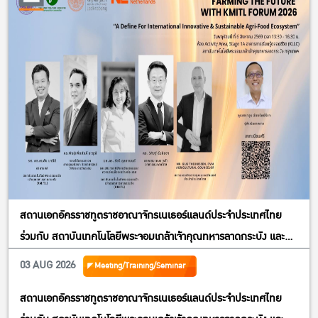
สถานเอกอัครราชทูตราชอาณาจักรเนเธอร์แลนด์ประจำประเทศไทย
ร่วมกับ สถาบันเทคโนโลยีพระจอมเกล้าเจ้าคุณทหารลาดกระบัง และ
สมาคมการค้าอาหารอนาคตไทย ขอเชิญผู้สนใจทุกท่านเข้าร่วมประชุม
03 AUG 2026
Meeting/Training/Seminar
เสวนาและรับฟังการบรรยายพิเศษ”Farming The Future With
สถานเอกอัครราชทูตราชอาณาจักรเนเธอร์แลนด์ประจำประเทศไทย
KMITL Forum 2026; A Define For International Innovative &