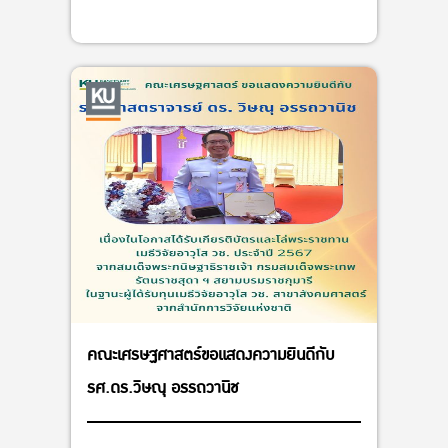
คณะเศรษฐศาสตร์ขอแสดงความยินดีกับ
รศ.ดร.วิษณุ อรรถวานิช