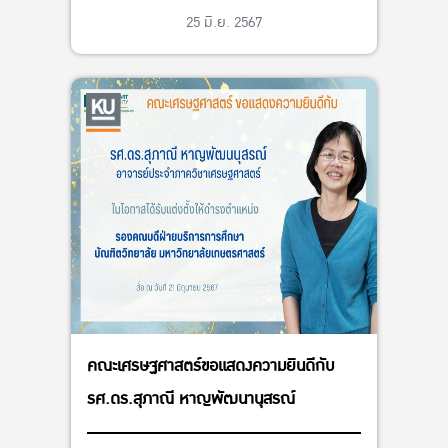
25 มิ.ย. 2567
คณะเศรษฐศาสตร์ขอแสดงความยินดีกับ
รศ.ดร.สุภาณี หาญพัฒนานุสรณ์