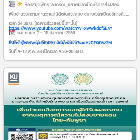
ห้องสมุดพิทยาลงกรณ_ขยายเวลาเปิดบริการช่วงสอบ
เพื่ออำนวยความสะดวกแก่นิสิตในช่วงสอบ ขยายเวลาเปิดบริการถึง
เวลา 24.00 น. (เฉพาะช่วงสอบนี้เท่านั้น)
https://www.youtube.com/watch?v=xwwkdof5E4Y
ตั้งแต่วันที่ 7 – 15 สิงหาคม 2568
วันที่ 7-8 ส.ค. 68 เปิดเวลา 8.30-24.00 น.
https://www.youtube.com/watch?v=iHzOFQO6z2M
วันที่ 9-12 ส.ค. 68 เปิดเวลา 9.30-20.30 น.
วันที่ 13-15 ส.ค. 68 เปิดเวลา 8.30-24.00 น.
นิสิตสามารถใช้บริการพื้นที่อ่านหนังสือ พื้นที่ทำงานกลุ่ม และบริการ
อื่น ๆ ได้ตามปกติ
ขอความร่วมมืองดใช้เสียงรบกวน เพื่อให้เกิดบรรยากาศการอ่านที่
เหมาะสมสำหรับทุกคน
#สอบนี้ต้องรอด #ห้องสมุดพิทยาลงกรณ #เปิดดึกไม่มีง่วง #อ่านยัน
เที่ยงคืนก็ไหว#ช่วงสอบ
#Bidyalagkarana Library: Extended Hours for Exam Period
Open until midnight — exclusively during this exam period