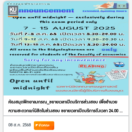
ห้องสมุดพิทยาลงกรณ_ขยายเวลาเปิดบริการช่วงสอบ เพื่ออำนวย
ความสะดวกแก่นิสิตในช่วงสอบ ขยายเวลาเปิดบริการถึงเวลา 24.00 น.
(เฉพาะช่วงสอบนี้เท่านั้น)
08 ส.ค. 2568
ข่าวคณะ