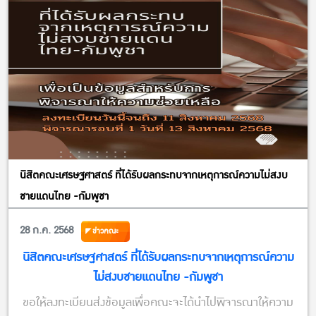
Website:
http://bidyalib.eco.ku.ac.th/2019/?lang=th
นิสิตคณะเศรษฐศาสตร์ ที่ได้รับผลกระทบจากเหตุการณ์ความไม่สงบ
ชายแดนไทย -กัมพูชา
28 ก.ค. 2568
ข่าวคณะ
นิสิตคณะเศรษฐศาสตร์ ที่ได้รับผลกระทบจากเหตุการณ์ความ
ไม่สงบชายแดนไทย -กัมพูชา
ขอให้ลงทะเบียนส่งข้อมูลเพื่อคณะจะได้นำไปพิจารณาให้ความ