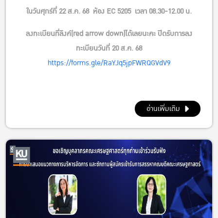
ในวันศุกร์ที่ 22 ส.ค. 68
ห้อง EC 5205
เวลา 08.30-12.00 น.
ลงทะเบียนที่ลิงค์(red arrow down)ได้เลยนะคะ ปิดรับการลง
ทะเบียนวันที่ 20 ส.ค. 68
https://forms.gle/RaYJq5jpFWRQGVdV9
อ่านเพิ่มเติม