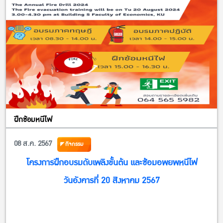
รายละเอียดการส่งผลงาน >> https://kasets.art/408ZAM
ลิ้งค์ส่งผลงาน
คณาจารย์ บุคลากร >> https://kasets.art/Bmw1M6
นิสิต (ระดับปริญญาตรี) >> https://kasets.art/yd9soo
สอบถามรายละเอียดเพิ่มเติมได้ที่กองพัฒนานิสิต 02-118-0167
ในวันและเวลาราชการ หรือ E-Mail : kusdgs…
ฝึกซ้อมหนีไฟ
08 ส.ค. 2567
กิจกรรม
โครงการฝึกอบรมดับเพลิงขั้นต้น และซ้อมอพยพหนีไฟ
วันอังคารที่ 20 สิงหาคม 2567