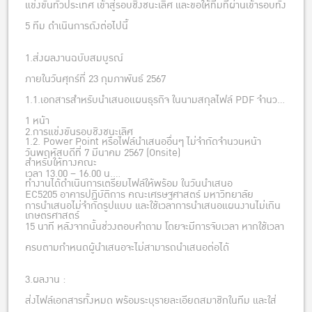
แข่งขันทั่วประเทศ เข้าสู่รอบชิงชนะเลิศ และขอให้ทีมที่ผ่านเข้ารอบทั้ง
5 ทีม ดำเนินการดังต่อไปนี้
1.ส่งผลงานฉบับสมบูรณ์
ภายในวันศุกร์ที่ 23 กุมภาพันธ์ 2567
1.1.เอกสารสำหรับนำเสนอแผนธุรกิจ ในนามสกุลไฟล์ PDF จำนวน
1 หน้า
2.การแข่งขันรอบชิงชนะเลิศ
1.2. Power Point หรือไฟล์นำเสนออื่นๆ ไม่จำกัดจำนวนหน้า
วันพฤหัสบดีที่ 7 มีนาคม 2567 (Onsite)
สำหรับให้ทางคณะ
เวลา 13.00 – 16.00 น.
ทำงานได้ดำเนินการเตรียมไฟล์ให้พร้อม ในวันนำเสนอ
EC5205 อาคารปฏิบัติการ คณะเศรษฐศาสตร์ มหาวิทยาลัย
การนำเสนอไม่จำกัดรูปแบบ และใช้เวลาการนำเสนอแผนงานไม่เกิน
เกษตรศาสตร์
15 นาที หลังจากนั้นช่วงตอบคำถาม โดยจะมีการจับเวลา หากใช้เวลา
ครบตามกำหนดผู้นำเสนอจะไม่สามารถนำเสนอต่อได้
3.ผลงาน :
ส่งไฟล์เอกสารทั้งหมด พร้อมระบุรายละเอียดสมาชิกในทีม และใส่