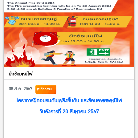
รายละเอียดการส่งผลงาน >> https://kasets.art/408ZAM
ลิ้งค์ส่งผลงาน
คณาจารย์ บุคลากร >> https://kasets.art/Bmw1M6
นิสิต (ระดับปริญญาตรี) >> https://kasets.art/yd9soo
สอบถามรายละเอียดเพิ่มเติมได้ที่กองพัฒนานิสิต 02-118-0167
ในวันและเวลาราชการ หรือ E-Mail : kusdgs…
ฝึกซ้อมหนีไฟ
08 ส.ค. 2567
กิจกรรม
โครงการฝึกอบรมดับเพลิงขั้นต้น และซ้อมอพยพหนีไฟ
วันอังคารที่ 20 สิงหาคม 2567