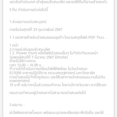
แข่งขันทั่วประเทศ เข้าสู่รอบชิงชนะเลิศ และขอให้ทีมที่ผ่านเข้ารอบทั้ง
5 ทีม ดำเนินการดังต่อไปนี้
1.ส่งผลงานฉบับสมบูรณ์
ภายในวันศุกร์ที่ 23 กุมภาพันธ์ 2567
1.1.เอกสารสำหรับนำเสนอแผนธุรกิจ ในนามสกุลไฟล์ PDF จำนวน
1 หน้า
2.การแข่งขันรอบชิงชนะเลิศ
1.2. Power Point หรือไฟล์นำเสนออื่นๆ ไม่จำกัดจำนวนหน้า
วันพฤหัสบดีที่ 7 มีนาคม 2567 (Onsite)
สำหรับให้ทางคณะ
เวลา 13.00 – 16.00 น.
ทำงานได้ดำเนินการเตรียมไฟล์ให้พร้อม ในวันนำเสนอ
EC5205 อาคารปฏิบัติการ คณะเศรษฐศาสตร์ มหาวิทยาลัย
การนำเสนอไม่จำกัดรูปแบบ และใช้เวลาการนำเสนอแผนงานไม่เกิน
เกษตรศาสตร์
15 นาที หลังจากนั้นช่วงตอบคำถาม โดยจะมีการจับเวลา หากใช้เวลา
ครบตามกำหนดผู้นำเสนอจะไม่สามารถนำเสนอต่อได้
3.ผลงาน :
ส่งไฟล์เอกสารทั้งหมด พร้อมระบุรายละเอียดสมาชิกในทีม และใส่