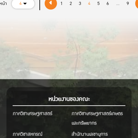
หน้า
4
1
2
3
4
5
6
...
9
“แร่สำคัญของไทย: คุณสมบัติ
าพ และนวัตกรรมการเพิ่มมูลค่า”
ศ.ดร.กฤษณ์ วันอินทร์ รอง
รบดีฝ่ายนวัตกรรมและพันธกิจเพื่อ
 อาจารย์ประจำภาควิชา
าศาสตร์พื้นพิภพ คณะวิทยาศาสตร์
ิทยาลัยเกษตรศาสตร์
ศ.ดร.ลัดดา แต่งวัฒนานุกูล รอง
H/
้าภาควิชาวิทยาศาสตร์พื้นพิภพ
หน่วยงานของคณะ
ิทยาศาสตร์ มหาวิทยาลัย
รศาสตร์
ภาควิชาเศรษฐศาสตร์
ภาควิชาเศรษฐศาสตร์เกษตร
“นโยบาย กลยุทธ์ และแนวทาง
และทรัพยากร
ิหารจัดการแร่เชิงระบบของ
ภาควิชาสหกรณ์
สำนักงานเลขานุการ
ทศไทย”