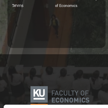
วิชาการ
of Economics
โดย 
อุตสา
จัดกา
ความย
โดย อ
แทน
แนวทา
ยั่งยื
โดย 
เศรษ
เศรษ
เกษต