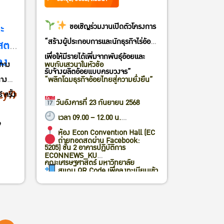
ะ
ขอเชิญร่วมงานเปิดตัวโครงการ
“สร้างผู้ประกอบการและนักธุรกิจไร่อ้อย
ตร์
เพื่อให้มีรายได้เพิ่มจากพันธุ์อ้อยและ
ลง
ทาง
พบกับเสวนาในหัวข้อ
รับจ้างผลิตอ้อยแบบครบวงจร”
ทาง
“พลิกโฉมธุรกิจอ้อยไทยสู่ความยั่งยืน”
cy7X
ครั้ง
วันอังคารที่ 23 กันยายน 2568
เวลา 09.00 – 12.00 น.
9
ห้อง Econ Convention Hall (EC
ตร์
ถ่ายทอดสดผ่าน Facebook:
ะดับ
5205) ชั้น 2 อาคารปฏิบัติการ
ECONNEWS_KU
คณะเศรษฐศาสตร์ มหาวิทยาลัย
งาน
สแกน QR Code เพื่อลงทะเบียนเข้า
เกษตรศาสตร์
ันวาคม
ร่วมงาน
ลงาน