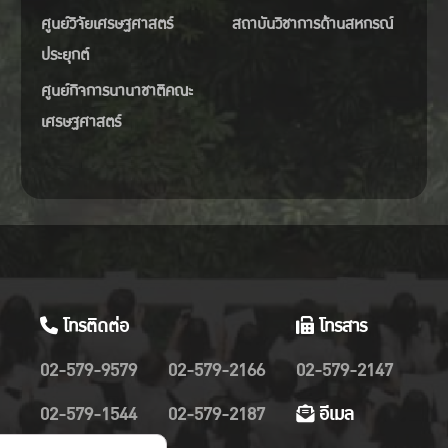
ศูนย์วิจัยเศรษฐศาสตร์
สถาบันวิชาการด้านสหกรณ์
คุณอารยา ไสลเพชร รองอธิบดีกรม
ประยุกต์
หกรรมพื้นฐานและการเหมืองแร่
“นโยบายและกลยุทธ์การบริหาร
ศูนย์กิจการนานาชาติคณะ
รแร่สำคัญของประเทศไทยเพื่อ
เศรษฐศาสตร์
ั่งยืนและความร่วมมือทุกภาคส่วน
ธิบดีกรมทรัพยากรธรณี หรือผู้
“ผลกระทบเศรษฐกิจและ
งบริหารแร่สำคัญเพื่อความ
น”
โทรติดต่อ
โทรสาร
ผศ.ดร.ภาสกร ธรรมโชติ ภาควิชา
ฐศาสตร์เกษตรและทรัพยากร คณะ
02-579-9579
02-579-2166
02-579-2147
ฐศาสตร์ มหาวิทยาลัย
02-579-1544
02-579-2187
อีเมล
รศาสตร์
“การบริหารจัดการแร่สำคัญ