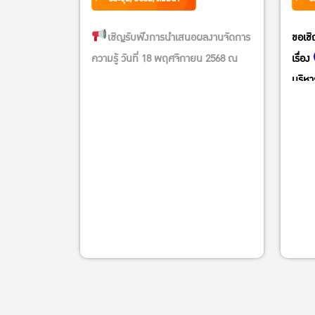
เชิญรับฟังการนำเสนอผลงานจัดการ
ขอเช
ความรู้ วันที่ 18 พฤศจิกายน 2568 ณ
เรื่อง
ห้องประชุมสุธรรม อารีกุล และการ
บริหา
ถ่ายทอดสดผ่านระบบ Nontri Live
เท่าท
ว
พลาดไม่ได้!! ร่วมสนุกโหวตผลงานที่
เ
ชื่นชอบ ผลงานไหนเปล่งประกายสุดๆ ผล
ร
งานนั้น รับรางวัล Share&Shine ไปเลย
สถานี
ยยย
Thail
AM.1
กติกาการร่วมสนุก
เหนือ
1.กด like , Love , Wow ใต้โปสเตอร์ผล
ภาคเห
งานที่ชื่นชอบ (การกดทุกรูปแบบนับเป็น
ภาคใ
1 คะแนนเท่ากัน)
——
2.แชร์โปสเตอร์ที่ชื่นชอบ โดยตั้งค่าให้เป็น