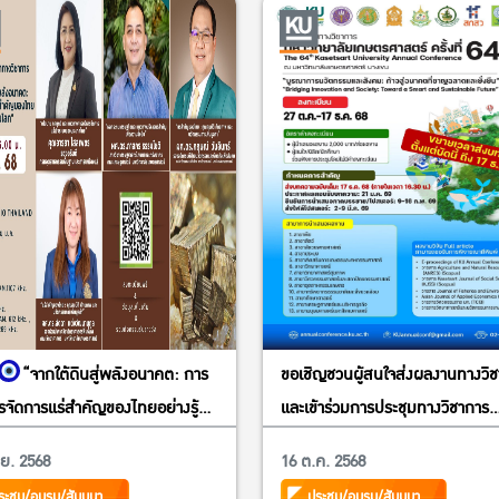
“จากใต้ดินสู่พลังอนาคต: การ
ขอเชิญชวนผู้สนใจส่งผลงานทางวิ
รจัดการแร่สำคัญของไทยอย่างรู้
และเข้าร่วมการประชุมทางวิชาการ
ันโลก”
มหาวิทยาลัยเกษตรศาสตร์ ครั้งที่ 
ย. 2568
16 ต.ค. 2568
ระชุม/อบรม/สัมมนา
ประชุม/อบรม/สัมมนา