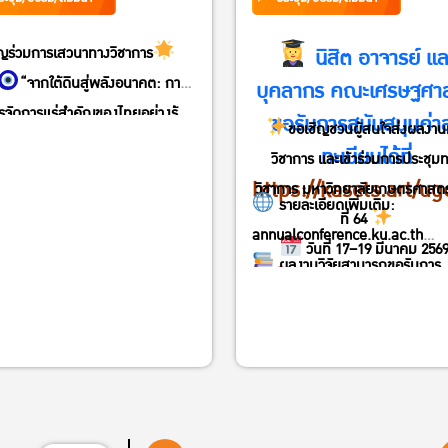
นิสิต อาจารย์ แล
ิญร่วมการเสวนาทางวิชาการ
“จากใต้ดินสู่พลังอนาคต: การ
บุคลากร คณะเศรษฐศาส
รจัดการแร่สำคัญของไทยอย่างรู้
ขอรับการสนับสนุนค่า
ขอเชิญชวนผู้สนใจส่งผลงาน
ันโลก”
ทะเบียนได้ที่
วิชาการ และเข้าร่วมการประชุม
ันอังคารที่ 18 พฤศจิกายน 2568
https://kasets.art/ug
วิชาการ มหาวิทยาลัยเกษตรศาสตร์ 
วลา 13.00 – 16.00 น.
รายละเอียดเพิ่มเติม:
ที่ 64
ับชมและถ่ายทอดทาง Facebook :
annualconference.ku.ac.th
วันที่ 17–19 มีนาคม 256
วิทยุ ม.ก., You Tube : KU Radio
ผลงานวิจัยสามารถขอรับการ
ณ มหาวิทยาลัยเกษตรศาส
and , วิทยุ ม.ก. กลางบางเขน
พิจารณาตีพิมพ์ในวารสารวิชาการร
บางเขน
107 kHz. , ภาคตะวันออกเฉียง
ชาติและนานาชาติ
เปิดรับลงทะเบียนผู้นำเสนอผล
 ม.ก.ขอนแก่น AM.1314 kHz. ,
ตั้งแต่วันที่ 27 ตุลาคม – 3 ธ
นือ ม.ก.เชียงใหม่ AM. 612 kHz. ,
2568
ต้ ม.ก.สงขลา AM.1269 kHz.
ค่าลงทะเบียน 2,000 บาท/ผ
————————