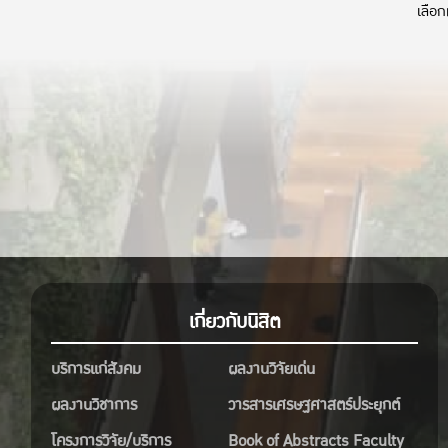
เลือก
ดังนี้
สาธารณะ (นับเป็น 1 คะแนน)
ร่วมสนุกได้ตั้งแต่ 10 พฤศจิกายน – 18
ศักยภ
พฤศจิกายน 2568 เวลา 12.00 น.
โดย ผ
โดยนับคะแนนรวมกับการโหวตภายใน
อธิกา
งาน
สังคม
วิทย
มาส่งกำลังใจให้ผู้เข้าร่วมประกวดกัน
มหาว
นะคะ
และ ผ
https://www.facebook.com/share/p/1D3P7qmon
หัวหน
เกี่ยวกับนิสิต
คณะว
เกษต
บริการแก่สังคม
ผลงานวิจัยเด่น
ผลงานวิชาการ
วารสารเศรษฐศาสตร์ประยุกต์
การบร
โครงการวิจัย/บริการ
Book of Abstracts Faculty
ประเ