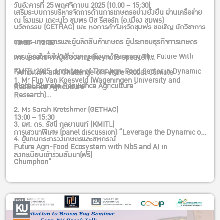
วันอังคารที่ 25 พฤศจิกายน 2025 (10.00 – 15:30)
เสริมระบบการบริหารจัดการด้านการเกษตรอย่างยั่งยืน ผ่านเครือข่าย
ณ โรงแรม เดอะนูโว ชุมพร บิช รีสอร์ท (อ.เมือง ชุมพร)
นวัตกรรม (GETHAC) และ หอการค้าจังหวัดชุมพร ขอเชิญ นักวิชาการ
เกษตร เกษตรกรและผู้ผลิตสินค้าเกษตร ผู้ประกอบธุรกิจการเกษตร
10:00 – 12:00
และ ผู้สนใจทั่วไป เข้าร่วมการสัมนา “Farming The Future With
การบรรยายจากผู้เชี่ยวชาญ (keynote speaker)
KMITL 2025: Ambition of Thai Agri-Food Sector in Dynamic
“Ambition and Challenge of Future Global Climate
1. Mr Flip Van Koesveld (Wageningen University and
Global Climate Resilience Agriculture”
Resilience Agriculture”
Research)
2. Ms Sarah Kretshmer (GETHAC)
13:00 – 15:30
3. ผศ. ดร. รัชนี กุลยานนท์ (KMITL)
การเสวนาพิเศษ (panel discussion) “Leverage the Dynamic of
4. ผู้แทนกระทรวงเกษตรและสหกรณ์
Future Agri-Food Ecosystem with NbS and AI in
ลงทะเบียนเข้าร่วมสัมนา(ฟรี)
Chumphon”
– ผศ. ดร. รัชนี กุลยานนท์ (สจล)
– รศ. ดร. ลำแพน ขวัญพูล (สจล)
– รศ. ดร. ศรัญ ดวงสุวรรณ (สจล วิทยาเขตชุมพรเขตรอุดมศักดิ์)