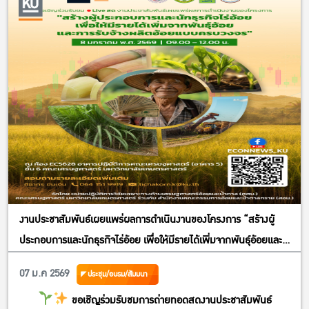
ด้วยกัน!
.
ลงทะเบียนสำรองที่นั่งด่วน
Scan QR Code หรือ คลิก >>
https://forms.gle/omZ2d91uxrRYDxtx5
งานประชาสัมพันธ์เผยแพร่ผลการดำเนินงานของโครงการ “สร้างผู้
ประกอบการและนักธุรกิจไร่อ้อย เพื่อให้มีรายได้เพิ่มจากพันธุ์อ้อยและ
รับจ้างผลิตอ้อยแบบครบวงจร”
07 ม.ค 2569
ประชุม/อบรม/สัมมนา
ขอเชิญร่วมรับชมการถ่ายทอดสดงานประชาสัมพันธ์