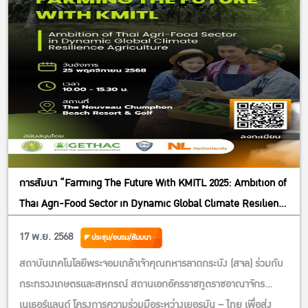
pwd=ktMft62H52QsbbzncrLbkuMIb6fybb.1
Meeting ID: 947 7517 2589
Passcode: 706749
Facebook live
https://www.facebook.com/economicskasetsart
สามารถลงทะเบียนเข้าร่วมที่ Link >>
https://forms.gle/7ptBK2aLwgRsYFWN7
ร่วมจัดโดย
คณะเศรษฐศาสตร์ มหาวิทยาลัยเกษตรศาสตร์
การสัมนา “Farming The Future With KMITL 2025: Ambition of
คณะเศรษฐศาสตร์จุฬาลงกรณ์มหาวิทยาลัย
Thai Agri-Food Sector in Dynamic Global Climate Resilience
คณะพัฒนาการเศรษฐกิจ สถาบันบัณฑิตพัฒนบริหารศาสตร์
Agriculture”
17 พ.ย. 2568
ประชุม/อบรม/สัมมนา
Fair Finance Thailand และ เครือข่ายอากาศสะอาดประเทศไทย
สถาบันเทคโนโลยีพระจอมเกล้าเจ้าคุณทหารลาดกระบัง (สจล) ร่วมกับ
กระทรวงเกษตรและสหกรณ์ สถานเอกอัครราชทูตราชอาณาจักร
เนเธอร์แลนด์ โครงการความร่วมมือระหว่างเยอรมัน – ไทย เพื่อส่ง