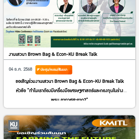
งานเสวนา Brown Bag & Econ-KU Break Talk
04 ธ.ค. 2568
ประชุม/อบรม/สัมมนา
ขอเชิญร่วม
งานเสวนา Brown Bag & Econ-KU Break Talk
หัวข้อ “ทำไมเราต้องมีเครื่องมือเศรษฐศาสตร์และกองทุนในร่าง
พรบ.อากาศสะอาด?”
วันอังคารที่ 16 ธันวาคม 2568 เวลา 09.30 – 11.30 น.
ณ ห้อง EC 5205 ชั้น 2 อาคารปฏิบัติการคณะเศรษฐศาสตร์
มหาวิทยาลัยเกษตรศาสตร์ หรือทางออนไลน์
Join Zoom Meeting
https://zoom.us/j/94775172589?