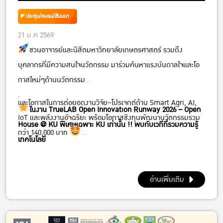
ประชุม/อบรม/สัมมนา
21 ม.ค 2569
ชวนอาจารย์และนิสิตมหาวิทยาลัยเกษตรศาสตร์ รวมถึง
บุคลากรที่มีความสนใจนวัตกรรม มาร่วมค้นหาแรงบันดาลใจและโอ
กาสใหม่ๆด้านนวัตกรรม
.
และโอกาสในการต่อยอดงานวิจัย–โปรเจกต์ด้าน Smart Agri, AI,
ในงาน TrueLAB Open Innovation Runway 2026 – Open
IoT และพลังงานอัจฉริยะ พร้อมโอกาสชิงทุนพัฒนานวัตกรรมรวม
House @ KU พิเศษเฉพาะ KU เท่านั้น !! พบกับเวทีที่รวมความรู้
กว่า 140,000 บาท
เทคโนโลยี
.
28 ม.ค. 2569 |
13.30–16.00
สำนักบริการคอมพิวเตอร์ ชั้น 3 ห้อง 306
อ่านเพิ่มเติม
ม.เกษตรศาสตร์ บางเขน
.
มาร่วมปลดล็อกพลังของไอเดีย และสร้างเส้นทางนวัตกรรมใหม่ไป