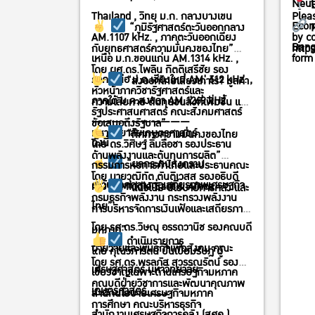
Neutr
E
Thailand , วิทยุ ม.ก. กลางบางเขน
Pleas
Econ
“ภูมิรัฐศาสตร์ตะวันออกกลาง
R
AM.1107 kHz. , ภาคตะวันออกเฉียง
by co
Bang
กับยุทธศาสตร์ความมั่นคงของไทย”
http
เหนือ ม.ก.ขอนแก่น AM.1314 kHz. ,
form
โดย ผศ.ดร.ไพลิน กิตติเสรีชัย รอง
ภาคเหนือ ม.ก.เชียงใหม่ AM. 612 kHz. ,
“ส่งออกไทยเสี่ยงเท่าไร? มูลค่า
หัวหน้าภาควิชารัฐศาสตร์และ
ภาคใต้ ม.ก.สงขลา AM.1269 kHz.
ความเสียหาย ต้นทุนขนส่งที่เพิ่มขึ้น และ
รัฐประศาสนศาสตร์ คณะสังคมศาสตร์
——————————
ข้อเสนอถึงรัฐบาล”
มหาวิทยาลัยเกษตรศาสตร์
“ทิศทางความมั่นคงของไทย
ดังนี้
โดย ดร.วิศิษฐ์ ลิ้มลือชา รองประธาน
ด้านพลังงานและต้นทุนการผลิต”
“ผลกระทบสงคราม
กรรมการหอการค้าไทยและประธานคณะ
โดย นายวุฒิทัต ตันติเวสส รองอธิบดี
ตะวันออกกลางต่อเสถียรภาพเศรษฐกิจ
ทำงาน Middle East & Africa
“แนวโน้ม นโยบายการคลัง และ
กรมธุรกิจพลังงาน กระทรวงพลังงาน
ไทย”
การบริหารจัดการเงินเฟ้อและเสถียรภาพ
โดย รศ.ดร.วิษณุ อรรถวานิช รองคณบดี
มหภาค”
ดำเนินรายการ
ฝ่ายวิจัยและพันธกิจเพื่อสังคม คณะ
โดย คุณวิภารัตน์ ปั้นเปี่ยมรัษฎ์ ผู้
โดย รศ.ดร.พรลภัส สุวรรณรัตน์ รอง
เศรษฐศาสตร์ มหาวิทยาลัย
เชี่ยวชาญเฉพาะด้านเศรษฐกิจมหภาค
คณบดีฝ่ายวิชาการและพัฒนาคุณภาพ
เกษตรศาสตร์
สำนักนโยบายเศรษฐกิจมหภาค
————————
การศึกษา คณะบริหารธุรกิจ
สำนักงานเศรษฐกิจการคลัง (สศค.)