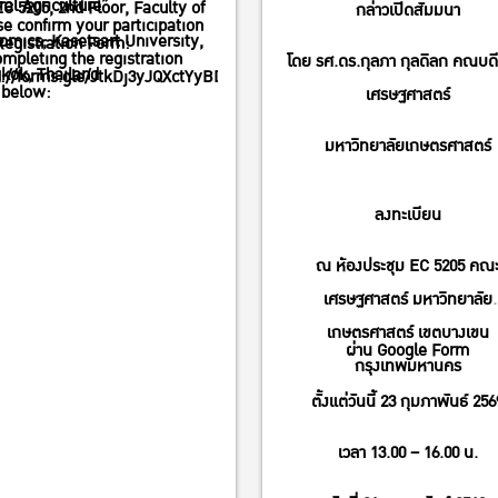
al Agriculture”
C 5205, 2nd Floor, Faculty of
กล่าวเปิดสัมมนา
e confirm your participation
omics, Kasetsart University,
egistration Form:
mpleting the registration
โดย รศ.ดร.กุลภา กุลดิลก คณบ
kok, Thailand
s://forms.gle/JtkDj3yJQXctYyBDA
 below:
เศรษฐศาสตร์
มหาวิทยาลัยเกษตรศาสตร์
ลงทะเบียน
ณ ห้องประชุม EC 5205 คณ
เศรษฐศาสตร์ มหาวิทยาลัย
เกษตรศาสตร์ เขตบางเขน
ผ่าน Google Form
กรุงเทพมหานคร
ตั้งแต่วันนี้ 23 กุมภาพันธ์ 256
เวลา 13.00 – 16.00 น.