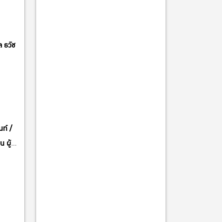
 ธวัช
ท์ /
 ผู้