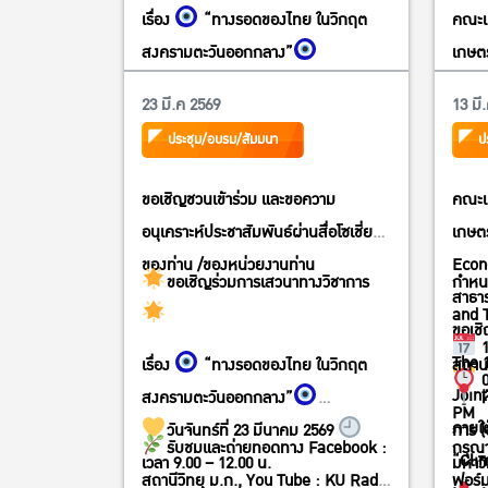
เรื่อง
“ทางรอดของไทย ในวิกฤต
คณะเ
สงครามตะวันออกกลาง”
เกษตร
Econ
23 มี.ค 2569
13 มี
สาธาร
ประชุม/อบรม/สัมมนา
ป
โครง
KREI
ขอเชิญชวนเข้าร่วม และขอความ
คณะเ
Inter
อนุเคราะห์ประชาสัมพันธ์ผ่านสื่อโซเชี่ยล
เกษตร
หัวข้
ของท่าน /ของหน่วยงานท่าน
Econ
Carb
ขอเชิญร่วมการเสวนาทางวิชาการ
กำหน
สาธา
and 
ขอเชิ
1
The 
เรื่อง
“ทางรอดของไทย ในวิกฤต
สถานท
0
Joint
สงครามตะวันออกกลาง”
ห
PM
ภายใต
วันจันทร์ที่ 23 มีนาคม 2569
การ 
รับชมและถ่ายทอดทาง Facebook :
กรุณ
“Cli
เวลา 9.00 – 12.00 น.
มหาว
สถานีวิทยุ ม.ก., You Tube : KU Radio
ฟอร์ม