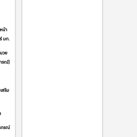
หน้า
์ มก.
ำนวย
กรณ์)
เสริม
า
หกรณ์