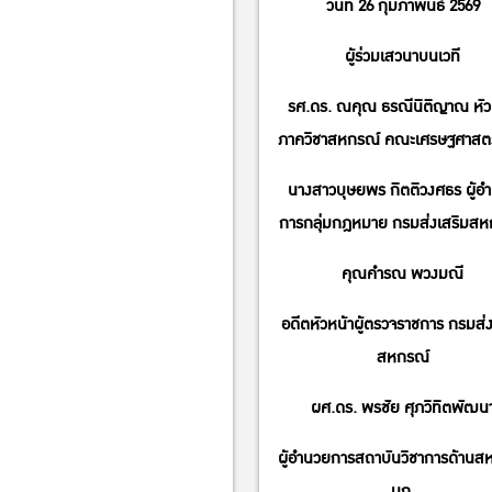
วันที่ 26 กุมภาพันธ์ 2569
ผู้ร่วมเสวนาบนเวที
รศ.ดร. ณคุณ ธรณีนิติญาณ หัว
ภาควิชาสหกรณ์ คณะเศรษฐศาสตร
นางสาวบุษยพร กิตติวงศธร ผู้อ
การกลุ่มกฎหมาย กรมส่งเสริมสห
คุณคำรณ พวงมณี
อดีตหัวหน้าผู้ตรวจราชการ กรมส่ง
สหกรณ์
ผศ.ดร. พรชัย ศุภวิทิตพัฒน
ผู้อำนวยการสถาบันวิชาการด้านส
มก.