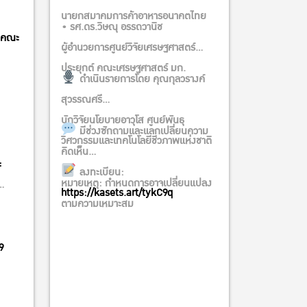
นายกสมาคมการค้าอาหารอนาคตไทย
• รศ.ดร.วิษณุ อรรถวานิช
ดีคณะ
ผู้อำนวยการศูนย์วิจัยเศรษฐศาสตร์
ประยุกต์ คณะเศรษฐศาสตร์ มก.
ดำเนินรายการโดย คุณกุลวรางค์
สุวรรณศรี
นักวิจัยนโยบายอาวุโส ศูนย์พันธุ
มีช่วงซักถามและแลกเปลี่ยนความ
วิศวกรรมและเทคโนโลยีชีวภาพแห่งชาติ
คิดเห็น
ะ
ลงทะเบียน:
หมายเหตุ: กำหนดการอาจเปลี่ยนแปลง
https://kasets.art/tykC9q
ตามความเหมาะสม
9