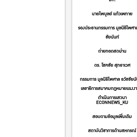
นายไพบูลย์ แก้วเพทาย
รองประธานกรรมการ มูลนิธิไพศาล
ชัยนันท์
ถ่ายทอดสดผ่าน
ดร. โชคชัย สุทธาเวศ
กรรมการ มูลนิธิไพศาล ธวัชชัยนัน
เลขาธิการสมาคมกฎหมายแรงงาน
ดำเนินการเสวนา
ECONNEWS_KU
สอบถามข้อมูลเพิ่มเติม
สถาบันวิชาการด้านสหกรณ์