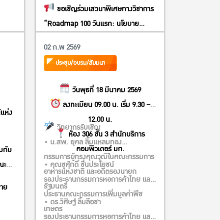
ขอเชิญร่วมเสวนาพิเศษทางวิชาการ
“Roadmap 100 วันแรก: นโยบาย
เกษตร อาหาร สิ่งแวดล้อมที่เริ่มได้ทันที
02 ก.พ 2569
หลังตั้งรัฐบาล” ภายใต้การประชุมวิชาการ
ประชุม/อบรม/สัมมนา
ครั้งที่ 64 มหาวิทยาลัยเกษตรศาสตร์
The 64th KU Annual Conference
วันพุธที่ 18 มีนาคม 2569
Bridging Innovation and Society:
ลงทะเบียน 09.00 น. เริ่ม 9.30 –
Toward a Smart and Sustainable
์แห่ง
12.00 น.
Future
วิทยากรรับเชิญ
ห้อง 306 ชั้น 3 สำนักบริการ
• น.สพ. ยุคล ลิ้มแหลมทอง
คอมพิวเตอร์ มก.
วมกับ
กรรมการผู้ทรงคุณวุฒิในคณะกรรมการ
ณะ
• คุณชูศักดิ์ ชื่นประโยชน์
อาหารแห่งชาติ และอดีตรองนายก
รองประธานกรรมการหอการค้าไทย และ
รัฐมนตรี
มาย
ประธานคณะกรรมการเพิ่มมูลค่าพืช
• ดร.วิศิษฐ์ ลิ้มลือชา
เกษตร
รองประธานกรรมการหอการค้าไทย และ