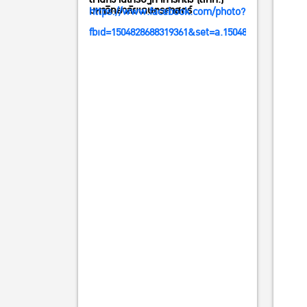
มหาวิทยาลัยเกษตรศาสตร์
https://www.facebook.com/photo?
fbid=1504828688319361&set=a.1504830968319133