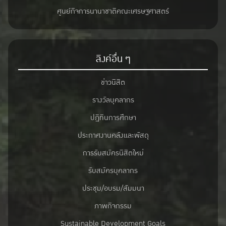
ศูนย์กิจการนานาชาติคณะเศรษฐศาสตร์
ลิงค์อื่น ๆ
ข่าวนิสิต
รางวัลบุคลากร
ปฎิทินการศึกษา
ประกาศงานคลังและพัสดุ
การรับสมัครนิสิตใหม่
รับสมัครบุคลากร
ประชุม/อบรม/สัมมนา
ภาพกิจกรรม
Sustainable Development Goals