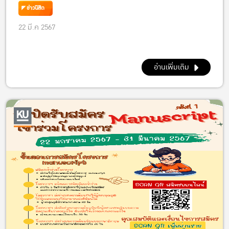
พ.ศ. 2567 วันศุกร์ที่ 22 กันยายน 2566 เวลา 12.00 –
ข่าวนิสิต
15.30 น. ณ ห้อง 5502 อาคารปฏิบัติการ คณะ
22 มี.ค 2567
เศรษฐศาสตร์ 5502 อาคารปฏิบัติการคณะ
เศรษฐศาสตร์
อ่านเพิ่มเติม