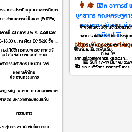
👩‍🎓
นิสิต อาจารย์ 
รรมการประเมินคุณภาพการศึกษา
บุคลากร คณะเศรษฐศาส
อการดำเนินการที่เป็นเลิศ (EdPEx)
ขอรับการสนับสนุนค่า
✨ขอเชิญชวนผู้สนใจส่งผลงาน
ังคารที่ 28 ตุลาคม พ.ศ. 2568 เวลา
ทะเบียนได้ที่
วิชาการ และเข้าร่วมการประชุม
0-16.30 น. ณ ห้อง EC 5628 ชั้น 6
https://kasets.art/ug
วิชาการ มหาวิทยาลัยเกษตรศาสตร์ 
🌐 รายละเอียดเพิ่มเติม:
คารปฏิบัติการคณะเศรษฐศาสตร์
ที่ 64 ✨
ผศ.สันต์ชัย รัตนนนท์ คณะ
annualconference.ku.ac.th
📅 วันที่ 17–19 มีนาคม 2569
วิศวกรรมศาสตร์ มหาวิทยาลัย
📚 ผลงานวิจัยสามารถขอรับการ
📍 ณ มหาวิทยาลัยเกษตรศาส
หอการค้าไทย
พิจารณาตีพิมพ์ในวารสารวิชาการร
ประธานกรรมการ
บางเขน
ชาติและนานาชาติ
เปิดรับลงทะเบียนผู้นำเสนอผล
พญ.รัชฎา ฉายจิต คณะทันตแพทย์
🗓 ตั้งแต่วันที่ 27 ตุลาคม – 3 ธั
ศาสตร์ มหาวิทยาลัยขอนแก่น
2568
กรรมการ
💰 ค่าลงทะเบียน 2,000 บาท/ผ
ผศ.สุภัทร พัฒน์วิชัยโชติ คณะ