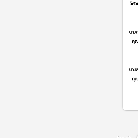
วิศว
นางส
คุ
นางส
คุ