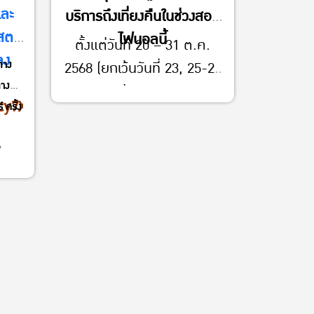
ทำงานกลุ่ม และบริการอื่น ๆ ได้ตามปกติ
และ
บริการถึงเที่ยงคืนในช่วงสอบ
ตร์
ไฟนอลนี้
ตั้งแต่วันที่ 20 – 31 ต.ค.
ลง
ทาง
2568 (ยกเว้นวันที่ 23, 25-26
ทาง
ต.ค. 68 เปิด 09:30 – 20:30
cy7X
ครั้ง
น.)
นิสิตสามารถใช้บริการพื้นที่
อ่านหนังสือ พื้นที่ทำงานกลุ่ม
ตร์
และบริการอื่น ๆ ได้ตามปกติ
ะดับ
งาน
นวาคม
ลงาน