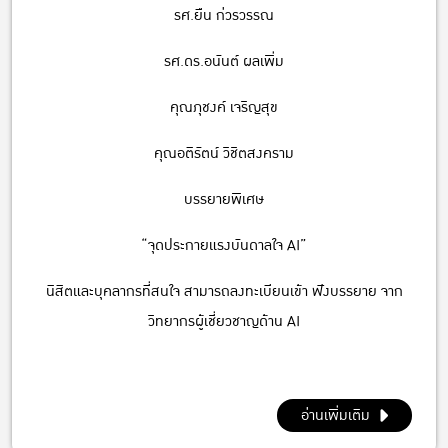
รศ.ยืน ก่วรวรรณ
รศ.ดร.อนันต์ ผลเพิ่ม
คุณภุชงค์ เจริญสุข
คุณอติรัตน์ วิชิตสงคราม
บรรยายพิเศษ
“จุดประกายแรงบันดาลใจ AI”
นิสิตและบุคลากรที่สนใจ สามารถลงทะเบียนเข้า ฟังบรรยาย จาก
วิทยากรผู้เชี่ยวชาญด้าน AI
อ่านเพิ่มเติม