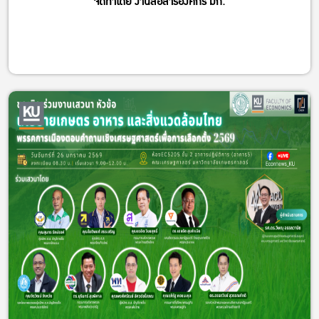
จัดทําโดย งานสื่อสารองค์กร มก.