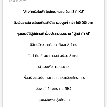
12 ม.ค 2569
“AI สำหรับไลฟ์สไตล์ของคนรุ่น Gen Z ที่ KU”
ชิงเงินรางวัล พร้อมเกียรติบัตร รวมมูลค่ากว่า 160,000 บาท
คุณสมบัติผู้สมัครเข้าร่วมประกวดผลงาน “ผู้กล้าท้า AI”
นิสิตปริญญาตรี มก. ทีมละ 2-4 คน
ใน 1 ทีม ต้องมาจากอย่างน้อย 2 คณะ
เข้าร่วมฟังการบรรยาย
เพื่อสร้างแรงบันดาลใจและรายละเอียดโครงการ
วันพุธที่ 21 มกราคม 2569
คุณเฉลิมพล ปุณโณทก