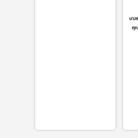
นางส
คุ