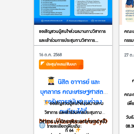
ขอเชิญชวนผู้สนใจส่งผลงานทางวิชาการ
คณะเ
และเข้าร่วมการประชุมทางวิชาการ
กรรม
มหาวิทยาลัยเกษตรศาสตร์ ครั้งที่ 64
การดำ
16 ต.ค. 2568
27 ต.
ประชุม/อบรม/สัมมนา
นิสิต อาจารย์ และ
ค
บุคลากร คณะเศรษฐศาสตร์
คณะก
ขอรับการสนับสนุนค่าลง
ขอเชิญชวนผู้สนใจส่งผลงานทาง
เพื่
ทะเบียนได้ที่
วิชาการ และเข้าร่วมการประชุมทาง
วันอ
https://kasets.art/ugcy7X
วิชาการ มหาวิทยาลัยเกษตรศาสตร์ ครั้ง
รายละเอียดเพิ่มเติม:
08.3
ที่ 64