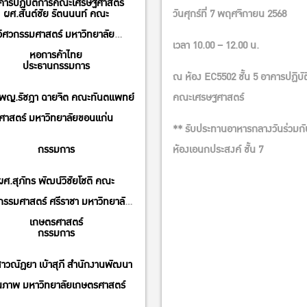
คารปฏิบัติการคณะเศรษฐศาสตร์
ผศ.สันต์ชัย รัตนนนท์ คณะ
วันศุกร์ที่ 7 พฤศจิกายน 2568
วิศวกรรมศาสตร์ มหาวิทยาลัย
เวลา 10.00 – 12.00 น.
หอการค้าไทย
ประธานกรรมการ
ณ ห้อง EC5502 ชั้น 5 อาคารปฏิบั
พญ.รัชฎา ฉายจิต คณะทันตแพทย์
คณะเศรษฐศาสตร์
ศาสตร์ มหาวิทยาลัยขอนแก่น
** รับประทานอาหารกลางวันร่วมก
กรรมการ
ห้องเอนกประสงค์ ชั้น 7
ผศ.สุภัทร พัฒน์วิชัยโชติ คณะ
กรรมศาสตร์ ศรีราชา มหาวิทยาลัย
เกษตรศาสตร์
กรรมการ
าวณัฏยา เบ้าสุภี สำนักงานพัฒนา
ณภาพ มหาวิทยาลัยเกษตรศาสตร์