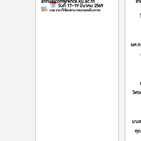
annualconference.ku.ac.th
อา
วันที่ 17–19 มีนาคม 2569
ผลงานวิจัยสามารถขอรับการ
ณ มหาวิทยาลัยเกษตรศาสตร์
พิจารณาตีพิมพ์ในวารสารวิชาการระดับ
บางเขน
ชาติและนานาชาติ
เปิดรับลงทะเบียนผู้นำเสนอผลงาน
ตั้งแต่วันที่ 27 ตุลาคม – 3 ธันวาคม
ผศ.ท
2568
ค่าลงทะเบียน 2,000 บาท/ผลงาน
วิศว
นางส
คุ