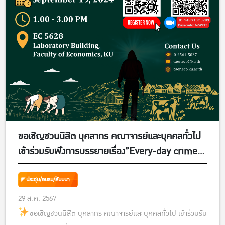
ขอเชิญชวนนิสิต บุคลากร คณาจารย์และบุคคลทั่วไป
เข้าร่วมรับฟังการบรรยายเรื่อง”Every-day crime
in rural Southeast Asia: A victimization study
from Thailand and Vietnam” โดย Prof. Dr.
ประชุม/อบรม/สัมมนา
Ulrike Grote
29 ส.ค. 2567
ขอเชิญชวนนิสิต บุคลากร คณาจารย์และบุคคลทั่วไป เข้าร่วมรับ