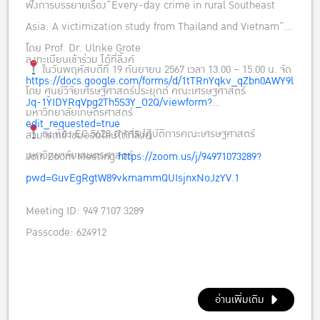
ฟังการบรรยายเรื่อง”Every-day crime in rural Southeast
Asia: A victimization study from Thailand and Vietnam”
โดย Prof. Dr. Ulrike Grote
ลงทะเบียนเข้าร่วม ได้ที่ลิ้งค์
ในวันพฤหัสบดีที่ 19 กันยายน 2567 เวลา 13.00 – 15.00 น. จัด
https://docs.google.com/forms/d/1tTRnYqkv_qZbn0AWY9l
โดย ศูนย์วิจัยเศรษฐศาสตร์ประยุกต์ คณะเศรษฐศาสตร์
Jq-1YIDYRqVpg2Th5S3Y_O2Q/viewform?
มหาวิทยาลัยเกษตรศาสตร์
edit_requested=true
ณ ห้อง EC 5628 อาคารปฎิบัติการคณะเศรษฐศาสตร์
สามารถเข้าชมออนไลน์ได้ที่ลิงค์
มหาวิทยาลัยเกษตรศาสตร์
Join Zoom Meeting
https://zoom.us/j/94971073289?
pwd=GuvEgRgtW89vkmammQUIsjnxNoJzYV.1
Meeting ID: 949 7107 3289
Passcode: 624912
อ่านเพิ่มเติม