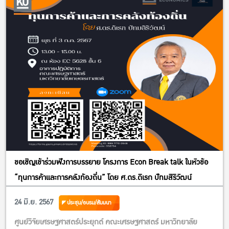
ขอเชิญเข้าร่วมฟังการบรรยาย โครงการ Econ Break talk ในหัวข้อ
“ทุนการค้าและการคลังท้องถิ่น” โดย ศ.ดร.ดิเรก ปัทมสิริวัฒน์
24 มิ.ย. 2567
ประชุม/อบรม/สัมมนา
ศูนย์วิจัยเศรษฐศาสตร์ประยุกต์ คณะเศรษฐศาสตร์ มหาวิทยาลัย