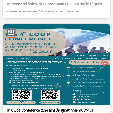
เกษตรศาสตร์ จัดโครงการ Econ Break talk บรรยายเรื่อง “ทุนการ
ค้าและการคลังท้องถิ่น” โดย ศ.ดร.ดิเรก ปัทมสิริวัฒน์
ในวันพุธที่ 3 กรกฎาคม 2567 เวลา 13.00 – 15.00 น.
ณ ห้อง EC 5628 อาคารปฎิบัติการคณะเศรษฐศาสตร์
มหาวิทยาลัยเกษตรศาสตร์
สามารถสมัครออนไลน์ได้ที่ลิงค์
https://forms.gle/rmxP1Q8ANmUsM9Em8
In Clude Conference 2024 (การประชุมวิชาการระดับชาติและ