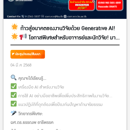
ก้าวสู่อนาคตของงานวิจัยด้วย Generative AI!
โอกาสพิเศษสำหรับอาจารย์และนักวิจัย! มา
ร่วมเรียนรู้แนวทางการนำ Generative AI มาใช้กับ
ประชุม/อบรม/สัมมนา
งานวิจัย อย่างเหมาะสมและมีจริยธรรม
04 มี.ค 2568
คุณจะได้เรียนรู้…
เครื่องมือ AI สำหรับงานวิจัย
การใช้ AI อย่างมืออาชีพเพื่อเพิ่มประสิทธิภาพในงานวิจัย
แนวปฏิบัติที่ถูกต้องเพื่อป้องกันปัญหาด้านจริยธรรม
วิทยากรพิเศษ:
ผศ.ดร.ธรรณพ อารีพรรค