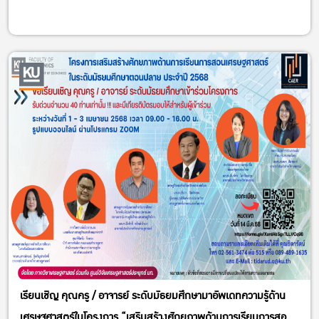
เรียนเชิญ คุณครู / อาจารย์ ระดับมัธยมศึกษามาอัพเดทความรู้ด้าน
เศรษฐศาสตร์ในโครงการ “เสริมสร้างศักยภาพด้านการเรียนการสอน