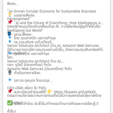
พิเศษ
“AI-Driven Circular Economy for Sustainable Business
บรรยายพิเศษ:
Development”
“AI and the Future of Everything: How Intelligence is
เศรษฐกิจหมุนเวียนขับเคลื่อนด้วย AI: ทางเลือกใหม่สู่ธุรกิจที่ยั่งยืน
Reshaping Our World”
เสวนาพิเศษ:
โดย คุณศาศวัต นธการกิจกุล
ดร.ณรงค์เดช เถกิงเกียรติ
Senior Solutions Architect ด้าน AI, Amazon Web Services
ผู้อำนวยการอาวุโสการลงทุนอย่างยั่งยืน, ฝ่ายการลงทุนสินทรัพย์ทั่ว
(ประเทศไทย)
คุณศาศวัต นธการกิจกุล
โลก,
Senior Solutions Architect ด้าน AI,
บลจ. ยูโอบี (ประเทศไทย) จำกัด
Amazon Web Services (ประเทศไทย) จำกัด
ดำเนินรายการโดย:
ผศ.ดร.กุลบุตร โกเมนกุล
CEO บริษัท อโรคา โก จำกัด
ลงทะเบียนเข้าร่วมฟรีที่
https://kasets.art/jqHkAX
กรรมการบริหารสมาคมการท่องเที่ยวเชิงการแพทย์และสุขภาพไทย
(TMWTA)
นิสิตที่เข้าร่วม รับชั่วโมงกิจกรรมด้านการคิดและการเรียนรู้ 3
ชั่วโมง