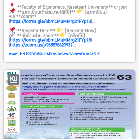
**Faculty of Economics, Kasetsart University** or join
**ลงทะเบียนเข้าร่วมงานได้ที่นี่!**
[ลงทะเบียน]
via **Zoom**
(
https://forms.gle/bbmLMuMMrg21FYp18
)
**Register Here!**
[Register Now]
**เข้าร่วมผ่าน Zoom**
[คลิกที่นี่]
(
https://forms.gle/bbmLMuMMrg21FYp18
)
(
https://zoom.us/j/96557862993?
pwd=hrU378DdRiUNYmJvScvC6InmDunJ45.1
)
**Meeting ID:** 965 5786 2993
**Passcode:** 541293