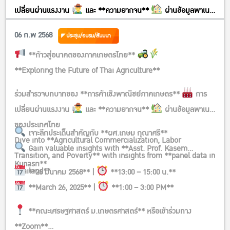
เปลี่ยนผ่านแรงงาน
และ **ความยากจน**
ผ่านข้อมูลพาเนล
ของประเทศไทย Dive into **Agricultural Commercialization,
06 ก.พ 2568
ประชุม/อบรม/สัมมนา
Labor Transition, and Poverty** with insights from **panel
**ก้าวสู่อนาคตของภาคเกษตรไทย**
data in Thailand**
**Exploring the Future of Thai Agriculture**
ร่วมสำรวจบทบาทของ **การค้าเชิงพาณิชย์ภาคเกษตร**
การ
เปลี่ยนผ่านแรงงาน
และ **ความยากจน**
ผ่านข้อมูลพาเนล
ของประเทศไทย
เจาะลึกประเด็นสำคัญกับ **ผศ.เกษม กุณาศรี**
Dive into **Agricultural Commercialization, Labor
Gain valuable insights with **Asst. Prof. Kasem
Transition, and Poverty** with insights from **panel data in
Kunasri**
Thailand**
**26 มีนาคม 2568** |
**13:00 – 15:00 น.**
**March 26, 2025** |
**1:00 – 3:00 PM**
**คณะเศรษฐศาสตร์ ม.เกษตรศาสตร์** หรือเข้าร่วมทาง
**Zoom**