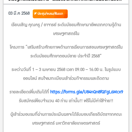
เศรษฐศาสตร์ในระดับมัธยมศึกษาตอนปลาย ประจำปี 2568”
03 มี.ค 2568
ประชุม/อบรม/สัมมนา
เรียนเชิญ คุณครู / อาจารย์
ระดับมัธยมศึกษามาอัพเดทความรู้ด้าน
เศรษฐศาสตร์ใน
โครงการ “เสริมสร้างศักยภาพด้านการเรียนการสอนเศรษฐศาสตร์ใน
ระดับมัธยมศึกษาตอนปลาย ประจำปี 2568”
ระหว่างวันที่ 1 – 3 เมษายน 2568 เวลา 09.00 – 16.00 น. ในรูปแบบ
ออนไลน์ สนใจลงทะเบียนเข้าร่วมกิจกรรมและติดตาม
รายละเอียดเพิ่มเติมได้ที่
https://forms.gle/U84nQn8fQFgL6Mcx9
รับสมัครเพียงจำนวน 40 ท่าน เท่านั้น!! ฟรีไม่มีค่าใช้จ่าย!!
ผู้เข้าร่วมอบรมที่ผ่านการประเมินผลจะได้รับมอบเกียรติบัตรจากคณะ
เศรษฐศาสตร์ มหาวิทยาลัยเกษตรศาสตร์