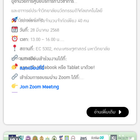
ผู้อำนวยการศูนย์บริการทางวิชาการ
และอาจารย์ประจำวิทยาลัยนวัตกรรมดิจิทัลเทคโนโลยี
มหาวิทยาลัยรังสิต
อย่าพลาด! รับจำนวนจำกัดเพียง 40 คน
วันที่:
28 มีนาคม 2568
เวลา:
13.00 – 16.00 น.
สถานที่:
EC 5302, คณะเศรษฐศาสตร์ มหาวิทยาลัย
เกษตรศาสตร์
ลงทะเบียนเข้าร่วมงานได้ที่:
กรุณานำ Notebook หรือ Tablet มาด้วย!
ลงทะเบียนที่นี่
เข้าร่วมการอบรมผ่าน Zoom ได้ที่:
Join Zoom Meeting
Meeting ID:
960 5601 6849
Passcode:
096475
อ่านเพิ่มเติม
ยกระดับงานวิจัยของคุณ ด้วยพลังของ AI!