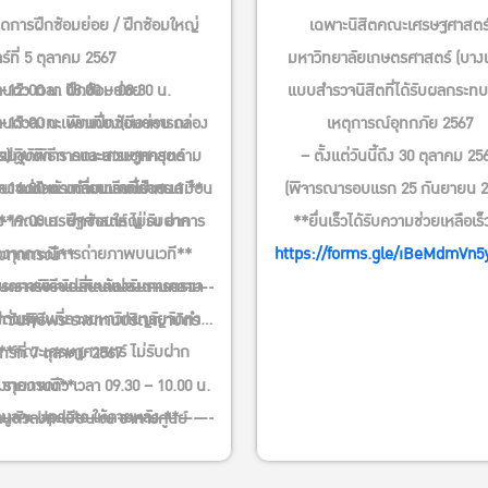
การฝึกซ้อมย่อย / ฝึกซ้อมใหญ่
เฉพาะนิสิตคณะเศรษฐศาสตร
าร์ที่ 5 ตุลาคม 2567
มหาวิทยาลัยเกษตรศาสตร์ (บาง
นตัว เวลา 08.00 – 08.30 น.
-12:00 น. ฝึกซ้อมย่อย
แบบสำรวจนิสิตที่ได้รับผลกระท
านตัวลงทะเบียนฝึกซ้อมย่อย ณ
-13:00 น. พักเที่ยง(มีอาหารกล่อง
เหตุการณ์อุทกภัย 2567
รปฏิบัติการ คณะเศรษฐศาสตร์
ร)
กายชุดพิธีการและสวมชุดครุยตาม
– ตั้งแต่วันนี้ถึง 30 ตุลาคม 25
ายงานตัวตรงตามเวลาที่กำหนด **
-14:00 น. เคลื่อนแถวไป ศร.1
ยบ แต่งหน้า ทำผมเรียบร้อย เสมือน
(พิจารณารอบแรก 25 กันยายน 2
-19:00 น. ฝึกซ้อมใหญ่ ณ อาคาร
ง
**คณะเศรษฐศาสตร์ ไม่รับฝาก
**ยื่นเร็วได้รับความช่วยเหลือเร็
่องจากจะมีการถ่ายภาพบนเวที**
https://forms.gle/iBeMdmVn
องทุกกรณี**
นดการอาจเปลี่ยนแปลงตามความ
ระราชพิธีบัณฑิตต้องรับการตรวจ
————————————————————-
ต่างๆ
ามระบบที่ทางมหาวิทยาลัยจัดทำ
วันพิธีพระราชทานปริญญาบัตร
**คณะเศรษฐศาสตร์ ไม่รับฝาก
นทร์ที่ 7 ตุลาคม 2567
องทุกกรณี**
รายงานตัว เวลา 09.30 – 10.00 น.
อมูลจะ Update ให้ภายหลัง **
————————————————————
านตัวลงทะเบียน ณ อาคารศูนย์
ดการอาจมีการเปลี่ยนแปลงตาม
รวม ศร.1 (มีอาหารกล่องบริการ)
เหมาะสม
 น. เคลื่อนแถว