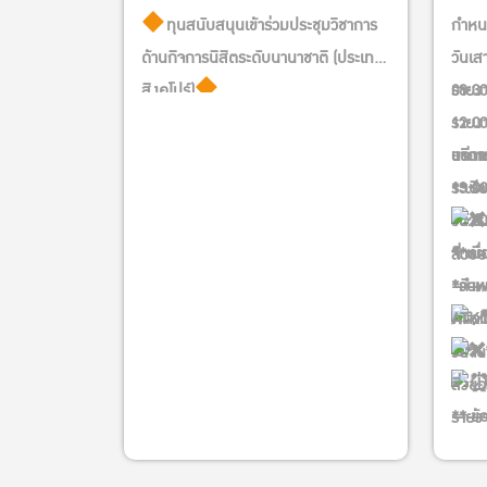
ทุนสนับสนุนเข้าร่วมประชุมวิชาการ
กำหนด
ด้านกิจการนิสิตระดับนานาชาติ (ประเทศ
วันเส
สิงคโปร์)
รายงา
08:30
จำนวนทุน 4 ทุน /ทุนละไม่เกิน
รายง
12:00
20,000 บาท
อาคา
บริกา
แต่ง
ระหว่างวันที่ 16 – 22 พฤศจิกายน 2567
** ร
13:00
ระเบี
โดยมีค่าใช้จ่ายทั้งสิ้น 47,750 บาท
15:00
วันจริ
(กำหนดการอาจเปลี่ยนแปลงตามความ
จักรฯ
**เนื
สิ่งข
เหมาะสม และความจำเป็น)
*กำห
*วันพ
——
เปิดรับสมัครตั้งแต่วันนี้ – 22
พร้อม
ATK ต
กันยายน 2567 (เวลา 16.00 น.)
ไว้*
วันจั
สมัคร
สิ่งข
https://forms.gle/Ek75dEno23XJ5nuu5
** ข้
——
รายง
รายละเอียด
กำหน
เรียน
https://kasets.art/CdUSW8
ความ
12:00