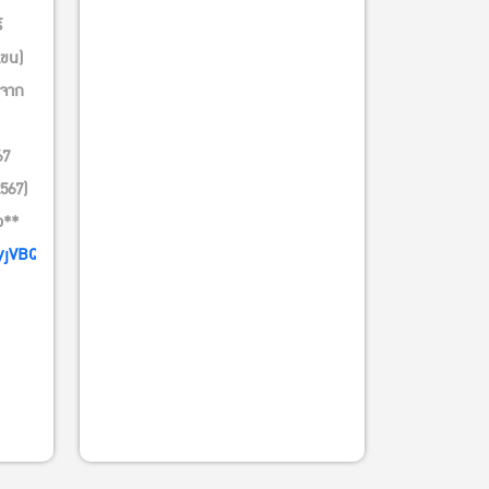
์
เขน)
บจาก
67
567)
ว**
5yjVBQnA6