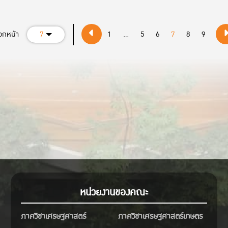
ตรวจสอบลำดับบัณฑิตและห้อง
อม
https://kasets.art/Czxxu6
ือกหน้า
7
1
...
5
6
7
8
9
หน่วยงานของคณะ
ภาควิชาเศรษฐศาสตร์
ภาควิชาเศรษฐศาสตร์เกษตร