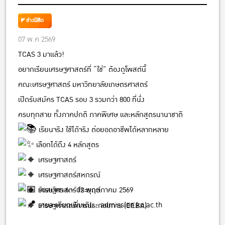
เกษตรศาสตร์
ข่าวนิสิต
07 พ.ค 2569
TCAS 3 มาแล้ว!
อยากเรียนเศรษฐศาสตร์ที่ “ใช่” ต้องดูโพสต์นี้
คณะเศรษฐศาสตร์ มหาวิทยาลัยเกษตรศาสตร์
เปิดรับสมัคร TCAS รอบ 3 รวมกว่า 800 ที่นั่ง
ครบทุกสาย ทั้งภาคปกติ ภาคพิเศษ และหลักสูตรนานาชาติ
เรียนจริง ใช้ได้จริง ต่อยอดอาชีพได้หลากหลาย
เลือกได้ถึง 4 หลักสูตร
เศรษฐศาสตร์
เศรษฐศาสตร์สหกรณ์
รับสมัคร 6 – 12 พฤษภาคม 2569
เศรษฐศาสตร์ประยุกต์
รายละเอียดเพิ่มเติม :
admission.ku.ac.th
เศรษฐศาสตร์การประกอบการ (EEBA)