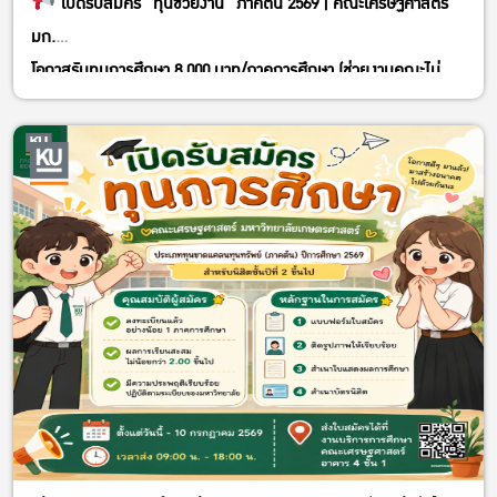
เปิดรับสมัคร “ทุนช่วยงาน” ภาคต้น 2569 | คณะเศรษฐศาสตร์
มก.
โอกาสรับทุนการศึกษา 8,000 บาท/ภาคการศึกษา (ช่วยงานคณะไม่
น้อยกว่า 80 ชม.)
รับสมัคร: วันนี้ – 3 กรกฎาคม 2569
สมัครออนไลน์ได้ที่:
https://forms.gle/A5vBDAqKrJqjfURP8
คุณสมบัติ:
– นิสิตที่เรียนมาแล้วอย่างน้อย 1 ภาคการศึกษา
– GPAX 2.00 ขึ้นไป
หลักฐานที่ต้องแนบ:
– เรซูเม่ประวัตินิสิต / สำเนาใบแสดงผลการศึกษา (1 ชุด)
– สำเนาบัตรนิสิต (1 ชุด) / ตารางเรียน (1 ชุด)
ติดต่อ: งานบริการการศึกษา อาคาร 4 ชั้น 1
(ประกาศวันสัมภาษณ์ให้ทราบภายหลัง)
#ทุนช่วยงาน #เศรษฐศาสตร์ #มหาวิทยาลัยเกษตรศาสตร์