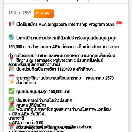
15 มิ.ย. 2569
ข่าวนิสิต
เปิดรับสมัคร AEA Singapore Internship Program 2026
โอกาสฝึกงานต่างประเทศที่สิงคโปร์ พร้อมทุนสนับสนุนสูงสุด
150,000 บาท สำหรับนิสิต AEA ที่ต้องการเก็บเกี่ยวประสบการณ์การ
ทำงานในระดับนานาชาติ และพัฒนาทักษะภาษาอังกฤษเพื่อเตรียม
ฝึกงาน ณ Temasek Polytechnic ประเทศสิงคโปร์
ความพร้อมสู่โลกการทำงานจริง
นับหน่วยกิตเป็นรายวิชา 1123490 สหกิจศึกษา
ระยะเวลาฝึกงานประมาณเดือนมกราคม – พฤษภาคม 2570
สิ่งที่จะได้รับ
ทุนสนับสนุนสูงสุด 150,000 บาท
ประสบการณ์ทำงานในต่างประเทศ
คุณสมบัติผู้สมัคร
พัฒนาทักษะภาษาอังกฤษและการทำงานในสภาพแวดล้อม
• นิสิต AEA ชั้นปีที่ 4
นานาชาติ
• GPA มากกว่า 3.00
สร้างเครือข่ายและเปิดมุมมองใหม่ในการทำงาน
รับสมัครถึงวันที่ 3 กรกฎาคม 2569
• มีทักษะการสื่อสารภาษาอังกฤษ