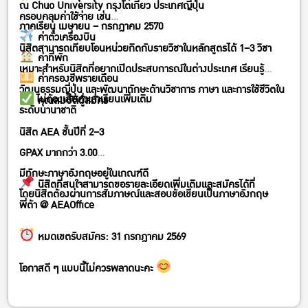
ณ Chuo University กรุงโตเกียว ประเทศญี่ปุ่น
ครอบคลุมค่าใช้จ่าย เช่น
ภาคเรียน เมษายน – กรกฎาคม 2570
ค่าตั๋วเครื่องบิน
นิสิตสามารถเทียบโอนหน่วยกิตกับรายวิชาในหลักสูตรได้ 1–3 วิชา
ค่าที่พัก
เหมาะสำหรับนิสิตที่อยากเปิดประสบการณ์ในต่างประเทศ เรียนรู้
ค่าครองชีพรายเดือน
วัฒนธรรมญี่ปุ่น และพัฒนาทักษะด้านวิชาการ ภาษา และการใช้ชีวิตใน
และ ไม่ต้องเสียค่าเล่าเรียนเพิ่มเติม
คุณสมบัติผู้สมัคร
ระดับนานาชาติ
นิสิต AEA ชั้นปีที่ 2–3
GPAX มากกว่า 3.00
มีทักษะภาษาอังกฤษอยู่ในเกณฑ์ดี
นิสิตที่สนใจสามารถขอรายละเอียดเพิ่มเติมและสมัครได้ที่
โดยนิสิตต้องผ่านการสัมภาษณ์และสอบข้อเขียนเป็นภาษาอังกฤษ
พี่ต้า @ AEAOffice
หมดเขตรับสมัคร: 31 กรกฎาคม 2569
โอกาสดี ๆ แบบนี้ไม่ควรพลาดนะคะ