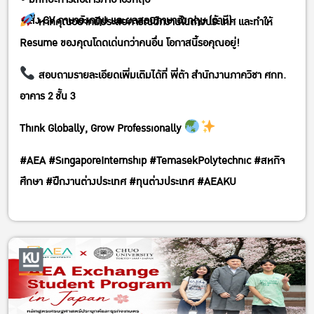
• ส่ง CV ภาษาอังกฤษ และผลสอบภาษาอังกฤษ (ถ้ามี)
หากคุณอยากมีประสบการณ์ฝึกงานในต่างประเทศ และทำให้
Resume ของคุณโดดเด่นกว่าคนอื่น โอกาสนี้รอคุณอยู่!
สอบถามรายละเอียดเพิ่มเติมได้ที่ พี่ต้า สำนักงานภาควิชา ศกท.
อาคาร 2 ชั้น 3
Think Globally, Grow Professionally
#AEA #SingaporeInternship #TemasekPolytechnic #สหกิจ
ศึกษา #ฝึกงานต่างประเทศ #ทุนต่างประเทศ #AEAKU