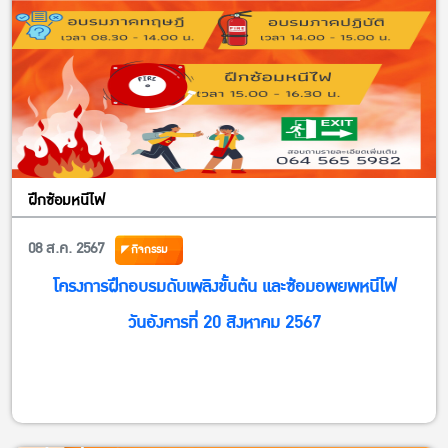
ลิ้งค์ส่งผลงาน
คณาจารย์ บุคลากร >> https://kasets.art/Bmw1M6
นิสิต (ระดับปริญญาตรี) >> https://kasets.art/yd9soo
สอบถามรายละเอียดเพิ่มเติมได้ที่กองพัฒนานิสิต 02-118-0167
ในวันและเวลาราชการ หรือ E-Mail : kusdgs…
ฝึกซ้อมหนีไฟ
08 ส.ค. 2567
กิจกรรม
โครงการฝึกอบรมดับเพลิงขั้นต้น และซ้อมอพยพหนีไฟ
วันอังคารที่ 20 สิงหาคม 2567