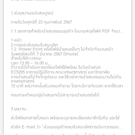
1.ส่งผลงานฉบับสมบูรณ์
ภายในวันศุกร์ที่ 23 กุมภาพันธ์ 2567
1.1.เอกสารสำหรับนำเสนอแผนธุรกิจ ในนามสกุลไฟล์ PDF จำนวน
1 หน้า
2.การแข่งขันรอบชิงชนะเลิศ
1.2. Power Point หรือไฟล์นำเสนออื่นๆ ไม่จำกัดจำนวนหน้า
วันพฤหัสบดีที่ 7 มีนาคม 2567 (Onsite)
สำหรับให้ทางคณะ
เวลา 13.00 – 16.00 น.
ทำงานได้ดำเนินการเตรียมไฟล์ให้พร้อม ในวันนำเสนอ
EC5205 อาคารปฏิบัติการ คณะเศรษฐศาสตร์ มหาวิทยาลัย
การนำเสนอไม่จำกัดรูปแบบ และใช้เวลาการนำเสนอแผนงานไม่เกิน
เกษตรศาสตร์
15 นาที หลังจากนั้นช่วงตอบคำถาม โดยจะมีการจับเวลา หากใช้เวลา
ครบตามกำหนดผู้นำเสนอจะไม่สามารถนำเสนอต่อได้
3.ผลงาน :
ส่งไฟล์เอกสารทั้งหมด พร้อมระบุรายละเอียดสมาชิกในทีม และใส่
หัวข้อ E-mail ว่า “ส่งแผนธุรกิจรอบชิงชนะเลิศการประกวดแผน